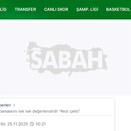
LİG
TRANSFER
CANLI SKOR
ŞAMP. LİGİ
BASKETBOL
erleri
malarını tek tek değerlendirdi! “Rest çekti”
arihi: 25.11.2025
10:21