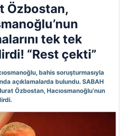
t Özbostan,
smanoğlu’nun
alarını tek tek
rdi! “Rest çekti”
cıosmanoğlu, bahis soruşturmasıyla
ısında açıklamalarda bulundu. SABAH
Murat Özbostan, Hacıosmanoğlu’nun
irdi.