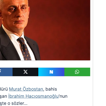
dürü
Murat Özbostan
, bahis
uşan
İbrahim Hacıosmanoğlu
'nun
te o sözler...