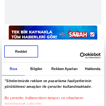
Reddet
Rıza
Bilgiler
Reklam Ayarları
Hakkında
Haber Girişi
Doğukan Yıldırım - Editör
"Sitelerimizde reklam ve pazarlama faaliyetlerinin
yürütülmesi amaçları ile çerezler kullanılmaktadır.
#OKAN BURUK
#GALATASARAY FUTBOL TAKIMI
Bu çerezler, kullanıcıların tarayıcı ve cihazlarını
tanımlayarak çalışırlar.
#TRABZONSPOR
#GALATASARAY