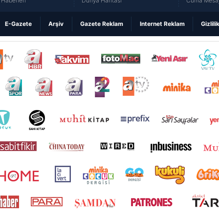
Haberleri
Dünya Haritası
Cuma Mesaj
E-Gazete
Arşiv
Gazete Reklam
Internet Reklam
Gizlili