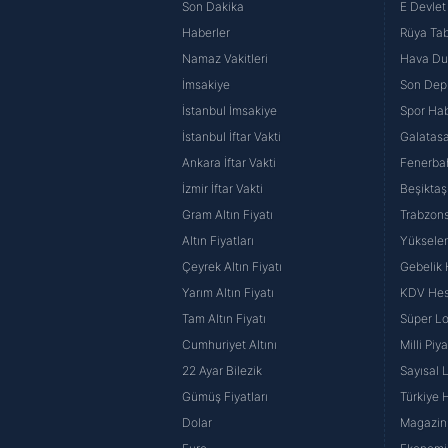
Son Dakika
E Devlet 
Haberler
Rüya Tabi
Namaz Vakitleri
Hava D
İmsakiye
Son Dep
İstanbul İmsakiye
Spor Hab
İstanbul İftar Vakti
Galatasa
Ankara İftar Vakti
Fenerba
İzmir İftar Vakti
Beşiktaş
Gram Altın Fiyatı
Trabzons
Altın Fiyatları
Yüksele
Çeyrek Altın Fiyatı
Gebelik
Yarım Altın Fiyatı
KDV He
Tam Altın Fiyatı
Süper Lo
Cumhuriyet Altını
Milli Pi
22 Ayar Bilezik
Sayısal 
Gümüş Fiyatları
Türkiye H
Dolar
Magazin 