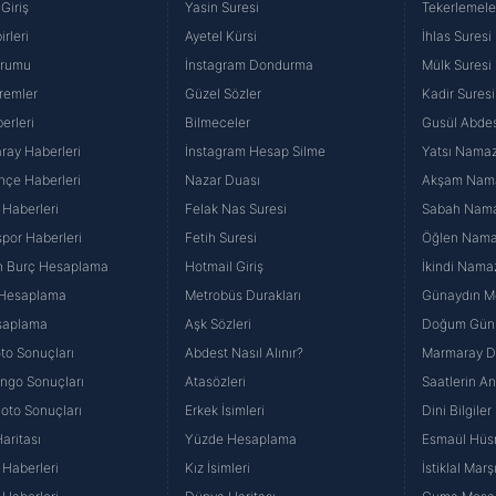
Giriş
Yasin Suresi
Tekerlemele
rleri
Ayetel Kürsi
İhlas Suresi
urumu
İnstagram Dondurma
Mülk Suresi
remler
Güzel Sözler
Kadir Suresi
erleri
Bilmeceler
Gusül Abdes
ray Haberleri
İnstagram Hesap Silme
Yatsı Namazı
hçe Haberleri
Nazar Duası
Akşam Namaz
 Haberleri
Felak Nas Suresi
Sabah Namaz
por Haberleri
Fetih Suresi
Öğlen Namazı
n Burç Hesaplama
Hotmail Giriş
İkindi Namaz
 Hesaplama
Metrobüs Durakları
Günaydın Me
saplama
Aşk Sözleri
Doğum Günü
to Sonuçları
Abdest Nasıl Alınır?
Marmaray Du
yango Sonuçları
Atasözleri
Saatlerin A
Loto Sonuçları
Erkek İsimleri
Dini Bilgiler
aritası
Yüzde Hesaplama
Esmaül Hüs
Haberleri
Kız İsimleri
İstiklal Marş