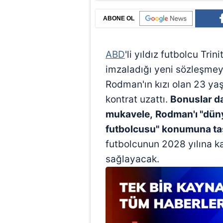
ABONE OL
ABD
'li yıldız futbolcu Tri
imzaladığı yeni sözleşmeyl
Rodman'ın kızı olan 23 ya
kontrat uzattı.
Bonuslar dah
mukavele,
Rodman'ı "dün
futbolcusu"
konumuna taş
futbolcunun 2028 yılına k
sağlayacak.