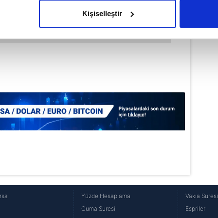
olduğunu sizlere hatırlatmak isteriz.
Kişiselleştir
çerezlere izin vermedikleri takdirde, kullanıcılara hedefli reklaml
abilmek için İnternet Sitemizde kendimize ve üçüncü kişilere ait 
isel verileriniz işlenmekte olup gerekli olan çerezler bilgi toplum
 çerezler, sitemizin daha işlevsel kılınması ve kişiselleştirilmes
 yapılması, amaçlarıyla sınırlı olarak açık rızanız dahilinde kulla
aşağıda yer alan panel vasıtasıyla belirleyebilirsiniz. Çerezlere iliş
lgilendirme Metnimizi
ziyaret edebilirsiniz.
Korunması Kanunu uyarınca hazırlanmış Aydınlatma Metnimizi okum
 çerezlerle ilgili bilgi almak için lütfen
tıklayınız
.
rsa
Yüzde Hesaplama
Vakıa Sures
Cuma Suresi
Espriler