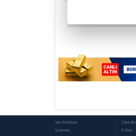
noktasında tek gelir kalemimiz 
Her halükârda, kullanıcılar, bu 
Sizlere daha iyi bir hizmet sun
çerezler vasıtasıyla çeşitli kiş
amacıyla kullanılmaktadır. Diğer
reklam/pazarlama faaliyetlerinin
Çerezlere ilişkin tercihlerinizi 
butonuna tıklayabilir,
Çerez Bi
6698 sayılı Kişisel Verilerin 
mevzuata uygun olarak kullanılan
Veri Politikası
Canlı Bo
İş İlanları
E Okul