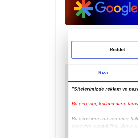
Reddet
Rıza
Sabah.com.tr Uyg
Uygulamalara Özel Ay
"Sitelerimizde reklam ve paza
Bu çerezler, kullanıcıların tara
Bu çerezlere izin vermeniz halin
deneyimi yaşatabiliriz. Bunu y
içerikleri sunabilmek adına el