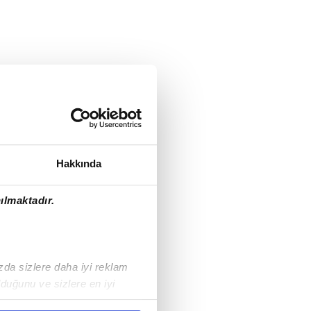
Hakkında
ılmaktadır.
ızda sizlere daha iyi reklam
duğunu ve sizlere en iyi
liyetlerimizi karşılamak