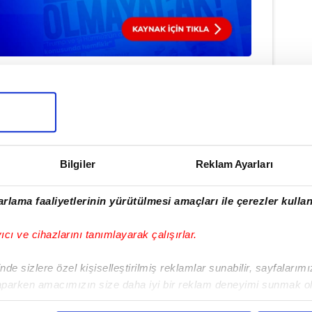
#ABD
#NBA
Bilgiler
Reklam Ayarları
ulamamızı İndirin
rıcalıkları Keşfedin!
rlama faaliyetlerinin yürütülmesi amaçları ile çerezler kullan
yıcı ve cihazlarını tanımlayarak çalışırlar.
de sizlere özel kişiselleştirilmiş reklamlar sunabilir, sayfalarım
aparken amacımızın size daha iyi bir reklam deneyimi sunmak ol
imizden gelen çabayı gösterdiğimizi ve bu noktada, reklamların ma