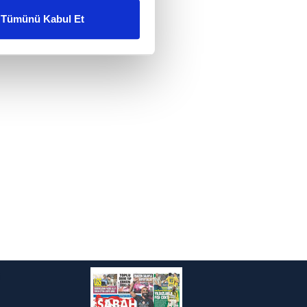
Tümünü Kabul Et
ar gösterilmeyecektir."
çerezler kullanılmaktadır. Bu
u hizmetlerinin sunulması
i ve sizlere yönelik
nılacaktır.
kin detaylı bilgi için Ayarlar
ak ve sitemizde ilgili
i