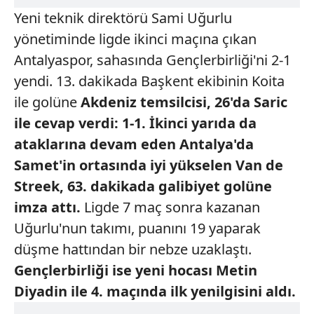
Yeni teknik direktörü Sami Uğurlu
yönetiminde ligde ikinci maçına çıkan
Antalyaspor, sahasında Gençlerbirliği'ni 2-1
yendi. 13. dakikada Başkent ekibinin Koita
ile golüne
Akdeniz temsilcisi,
26'da Saric
ile cevap
verdi: 1-1. İkinci yarıda
da
ataklarına devam eden
Antalya'da
Samet'in ortasında
iyi yükselen Van de
Streek, 63. dakikada galibiyet
golüne
imza attı.
Ligde 7 maç sonra kazanan
Uğurlu'nun takımı, puanını 19 yaparak
düşme hattından bir nebze uzaklaştı.
Gençlerbirliği ise yeni
hocası Metin
Diyadin ile 4.
maçında ilk yenilgisini aldı.