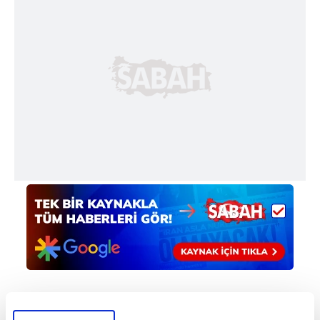
#SAMİ UĞURLU
#ANTALYASPOR
#GENÇLERBİRLİĞİ