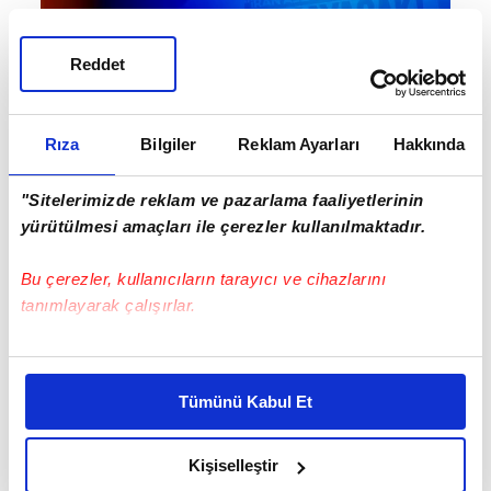
Reddet
#İSMAİL YÜKSEK
Rıza
Bilgiler
Reklam Ayarları
Hakkında
"Sitelerimizde reklam ve pazarlama faaliyetlerinin
yürütülmesi amaçları ile çerezler kullanılmaktadır.
Bu çerezler, kullanıcıların tarayıcı ve cihazlarını
tanımlayarak çalışırlar.
EN ÇOK OKUNANLAR
Bu çerezlere izin vermeniz halinde sizlere özel
kişiselleştirilmiş reklamlar sunabilir, sayfalarımızda sizlere
Tümünü Kabul Et
daha iyi reklam deneyimi yaşatabiliriz. Bunu yaparken
amacımızın size daha iyi bir reklam deneyimi sunmak
olduğunu ve sizlere en iyi içerikleri sunabilmek adına
Kişiselleştir
elimizden gelen çabayı gösterdiğimizi ve bu noktada,