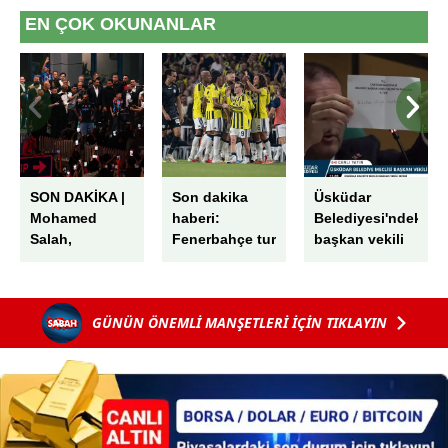
EN ÇOK OKUNANLAR
SON DAKİKA |
Son dakika
Üsküdar
Mohamed
haberi:
Belediyesi'ndeki
Salah,
Fenerbahçe tur
başkan vekili
Trabzon'da!
kapısını
seçiminde
Havaalanında
araladı! Sturm
skandal! AK
muhteşem
Graz’ı
Parti'nin oyları
GÜNÜN ÖNEMLİ MANŞETLERİ İÇİN TIKLAYIN
karşılama
İstanbul’da
peş peşe iptal
devirdi
edildi: "G"
harfini "6"
sayıp...