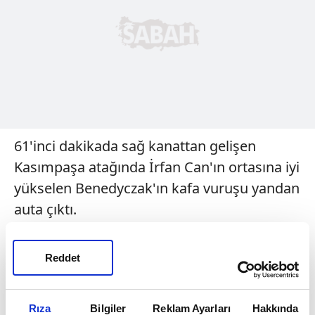
61'inci dakikada sağ kanattan gelişen
Kasımpaşa atağında İrfan Can'ın ortasına iyi
yükselen Benedyczak'ın kafa vuruşu yandan
auta çıktı.
66'ncı dakikada rakibinden topu kapan
Reddet
Dragus ceza sahası içerisinde dengesini
kaybederek topu kaleciye kaptırdı.
Rıza
Bilgiler
Reklam Ayarları
Hakkında
86'ncı dakikada orta alanda Ogün'ün baskısı