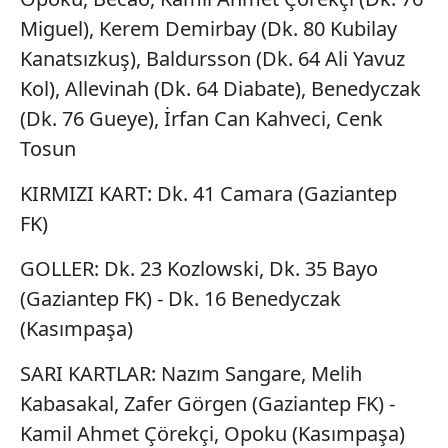
ilgili mevzuata uygun olarak kullanılan çerezlerle ilgili bilgi
Miguel), Kerem Demirbay (Dk. 80 Kubilay
almak için lütfen
tıklayınız
.
Kanatsızkuş), Baldursson (Dk. 64 Ali Yavuz
Kol), Allevinah (Dk. 64 Diabate), Benedyczak
(Dk. 76 Gueye), İrfan Can Kahveci, Cenk
Tosun
KIRMIZI KART: Dk. 41 Camara (Gaziantep
FK)
GOLLER: Dk. 23 Kozlowski, Dk. 35 Bayo
(Gaziantep FK) - Dk. 16 Benedyczak
(Kasımpaşa)
SARI KARTLAR: Nazım Sangare, Melih
Kabasakal, Zafer Görgen (Gaziantep FK) -
Kamil Ahmet Çörekçi, Opoku (Kasımpaşa)