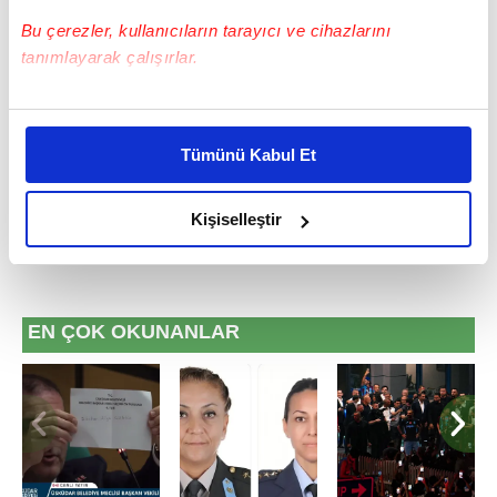
Hakan Kurt - Editör
Bu çerezler, kullanıcıların tarayıcı ve cihazlarını
tanımlayarak çalışırlar.
#FENERBAHÇE
#GENÇLERBİRLİĞİ
#İSMAİL YÜKSEK
Bu çerezlere izin vermeniz halinde sizlere özel
#TRENDYOL SÜPER LİG
kişiselleştirilmiş reklamlar sunabilir, sayfalarımızda sizlere
Tümünü Kabul Et
daha iyi reklam deneyimi yaşatabiliriz. Bunu yaparken
amacımızın size daha iyi bir reklam deneyimi sunmak
olduğunu ve sizlere en iyi içerikleri sunabilmek adına
Kişiselleştir
elimizden gelen çabayı gösterdiğimizi ve bu noktada,
reklamların maliyetlerimizi karşılamak noktasında tek gelir
kalemimiz olduğunu sizlere hatırlatmak isteriz.
EN ÇOK OKUNANLAR
Her halükârda, kullanıcılar, bu çerezlere izin vermedikleri
takdirde, kullanıcılara hedefli reklamlar
gösterilmeyecektir."
Sizlere daha iyi bir hizmet sunabilmek için İnternet
Sitemizde kendimize ve üçüncü kişilere ait çerezler