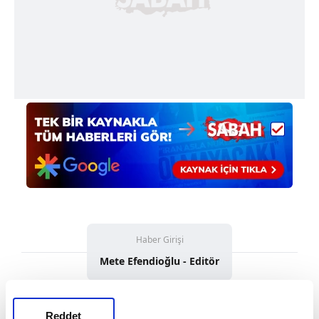
Haber Girişi
Mete Efendioğlu - Editör
Reddet
#UĞURCAN ÇAKIR
#GALATASARAY