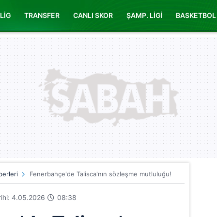
LİG
TRANSFER
CANLI SKOR
ŞAMP. LİGİ
BASKETBOL
erleri
Fenerbahçe'de Talisca'nın sözleşme mutluluğu!
arihi: 4.05.2026
08:38