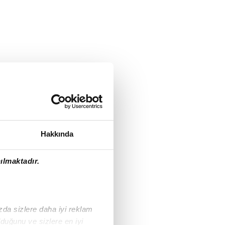
Hakkında
ılmaktadır.
ızda sizlere daha iyi reklam
duğunu ve sizlere en iyi