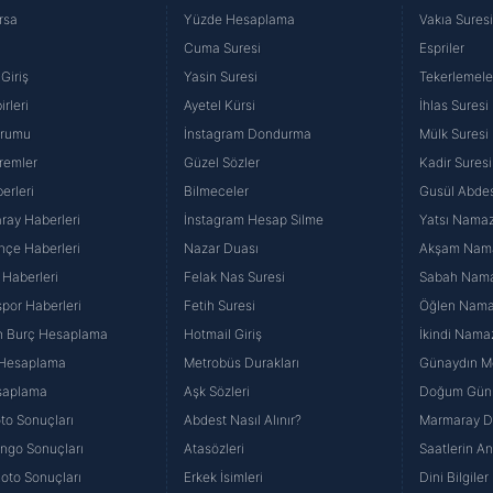
rsa
Yüzde Hesaplama
Vakıa Sures
Cuma Suresi
Espriler
Giriş
Yasin Suresi
Tekerlemele
rleri
Ayetel Kürsi
İhlas Suresi
urumu
İnstagram Dondurma
Mülk Suresi
remler
Güzel Sözler
Kadir Suresi
erleri
Bilmeceler
Gusül Abdes
ray Haberleri
İnstagram Hesap Silme
Yatsı Namazı
hçe Haberleri
Nazar Duası
Akşam Namaz
 Haberleri
Felak Nas Suresi
Sabah Namaz
por Haberleri
Fetih Suresi
Öğlen Namazı
n Burç Hesaplama
Hotmail Giriş
İkindi Namaz
 Hesaplama
Metrobüs Durakları
Günaydın Me
saplama
Aşk Sözleri
Doğum Günü
to Sonuçları
Abdest Nasıl Alınır?
Marmaray Du
yango Sonuçları
Atasözleri
Saatlerin A
Loto Sonuçları
Erkek İsimleri
Dini Bilgiler