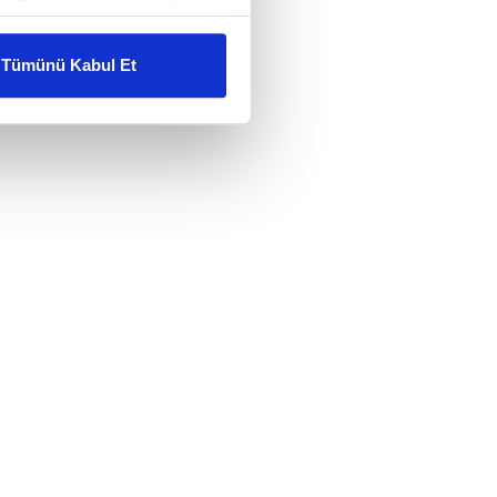
liyetlerimizi karşılamak
Tümünü Kabul Et
ar gösterilmeyecektir."
çerezler kullanılmaktadır. Bu
u hizmetlerinin sunulması
i ve sizlere yönelik
nılacaktır.
kin detaylı bilgi için Ayarlar
ak ve sitemizde ilgili