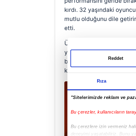
performansını geride bırak
kırdı. 32 yaşındaki oyunc
mutlu olduğunu dile getirir
etti.
Ülkesinden gelen teklifler
yaşamından memnun olduğu 
Reddet
beni, ben de onları sevi
kadar doğru bir karar verdi
Rıza
"Sitelerimizde reklam ve paza
Bu çerezler, kullanıcıların tara
Bu çerezlere izin vermeniz halin
deneyimi yaşatabiliriz. Bunu y