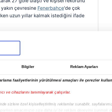
arak 27 gole ulaştı ve kişisel rekorunu
u yakın çevresine
Fenerbahçe
'de çok
ken uzun yıllar kalmak istediğini ifade
i geri çeviren Sambacı'nın İstanbul'daki
öğrenildi. Ayrıca Talisca, "Taraftar
yorum. Sözleşme uzatma konusunda ne
ğimi görüyorum'' ifadelerini kullandı.
Bilgiler
Reklam Ayarları
rlama faaliyetlerinin yürütülmesi amaçları ile çerezler kullan
yıcı ve cihazlarını tanımlayarak çalışırlar.
de sizlere özel kişiselleştirilmiş reklamlar sunabilir, sayfalarım
aparken amacımızın size daha iyi bir reklam deneyimi sunmak ol