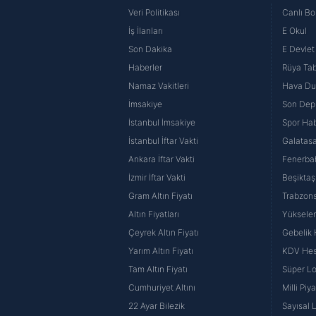
Veri Politikası
Canlı Bo
İş İlanları
E Okul
Son Dakika
E Devlet 
Haberler
Rüya Tabi
Namaz Vakitleri
Hava D
İmsakiye
Son Dep
İstanbul İmsakiye
Spor Hab
İstanbul İftar Vakti
Galatasa
Ankara İftar Vakti
Fenerba
İzmir İftar Vakti
Beşiktaş
Gram Altın Fiyatı
Trabzons
Altın Fiyatları
Yüksele
Çeyrek Altın Fiyatı
Gebelik
Yarım Altın Fiyatı
KDV He
Tam Altın Fiyatı
Süper Lo
Cumhuriyet Altını
Milli Pi
22 Ayar Bilezik
Sayısal 