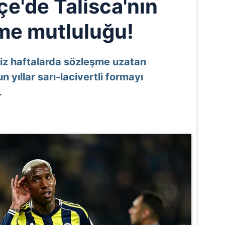
e'de Talisca'nın
me mutluluğu!
iz haftalarda sözleşme uzatan
 yıllar sarı-lacivertli formayı
.