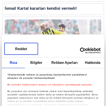
İsmail Kartal kararları kendisi vermeli!
Reddet
Rıza
Bilgiler
Reklam Ayarları
Hakkında
F.Bahçe tam gaz rakip Sturm Graz
"Sitelerimizde reklam ve pazarlama faaliyetlerinin yürütülmesi
amaçları ile çerezler kullanılmaktadır.
Bu çerezler, kullanıcıların tarayıcı ve cihazlarını tanımlayarak çalışırlar.
Bu çerezlere izin vermeniz halinde sizlere özel kişiselleştirilmiş reklamlar
sunabilir, sayfalarımızda sizlere daha iyi reklam deneyimi yaşatabiliriz. Bunu
yaparken amacımızın size daha iyi bir reklam deneyimi sunmak olduğunu ve
sizlere en iyi içerikleri sunabilmek adına elimizden gelen çabayı
gösterdiğimizi ve bu noktada, reklamların maliyetlerimizi karşılamak