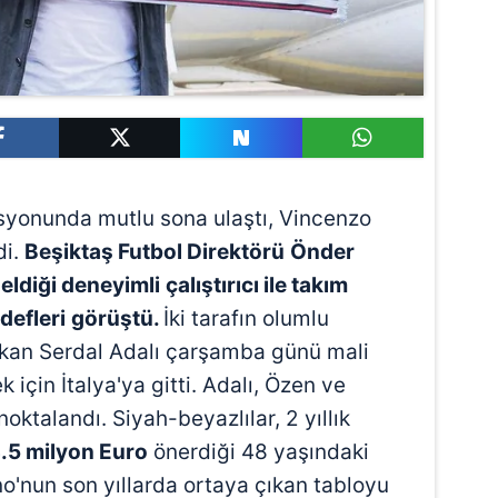
syonunda mutlu sona ulaştı, Vincenzo
di.
Beşiktaş Futbol Direktörü
Önder
eldiği deneyimli
çalıştırıcı ile takım
defleri
görüştü.
İki tarafın olumlu
şkan Serdal Adalı çarşamba günü mali
k için İtalya'ya gitti. Adalı, Özen ve
oktalandı. Siyah-beyazlılar, 2 yıllık
.5 milyon Euro
önerdiği 48 yaşındaki
iano'nun son yıllarda ortaya çıkan tabloyu