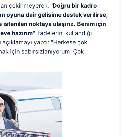
dan çekinmeyerek,
"Doğru bir kadro
dan oyuna
dair gelişime destek verilirse,
e
istenilen noktaya ulaşırız.
Benim için
reve hazırım"
ifadelerini kullandığı
şu açıklamayı yaptı: "Herkese çok
ak için sabırsızlanıyorum. Çok