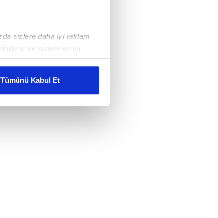
ızda sizlere daha iyi reklam
duğunu ve sizlere en iyi
liyetlerimizi karşılamak
Tümünü Kabul Et
ar gösterilmeyecektir."
çerezler kullanılmaktadır. Bu
u hizmetlerinin sunulması
i ve sizlere yönelik
nılacaktır.
kin detaylı bilgi için Ayarlar
ak ve sitemizde ilgili