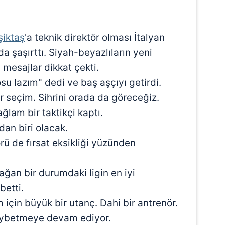
 çerezlerle ilgili bilgi almak için lütfen
tıklayınız
.
şiktaş
'a teknik direktör olması İtalyan
da şaşırttı. Siyah-beyazlıların yeni
 mesajlar dikkat çekti.
su lazım" dedi ve baş aşçıyı getirdi.
ir seçim. Sihrini orada da göreceğiz.
lam bir taktikçi kaptı.
dan biri olacak.
rü de fırsat eksikliği yüzünden
ağan bir durumdaki ligin en iyi
betti.
 için büyük bir utanç. Dahi bir antrenör.
 kaybetmeye devam ediyor.