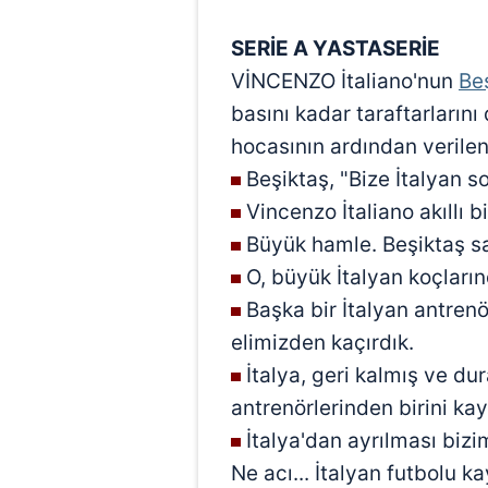
mevzuata uygun olarak kullanılan
SERİE A YASTASERİE
VİNCENZO İtaliano'nun
Be
basını kadar taraftarlarını 
hocasının ardından verilen
Beşiktaş, "Bize İtalyan so
Vincenzo İtaliano akıllı b
Büyük hamle. Beşiktaş sağ
O, büyük İtalyan koçların
Başka bir İtalyan antrenö
elimizden kaçırdık.
İtalya, geri kalmış ve dur
antrenörlerinden birini kay
İtalya'dan ayrılması bizim
Ne acı... İtalyan futbolu