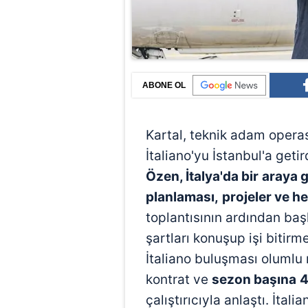
ABONE OL
Kartal, teknik adam opera
İtaliano'yu İstanbul'a getir
Özen, İtalya'da bir
araya g
planlaması,
projeler ve he
toplantısının ardından ba
şartları konuşup işi bitirme
İtaliano buluşması olumlu n
kontrat ve
sezon başına
4
çalıştırıcıyla anlaştı. İtal