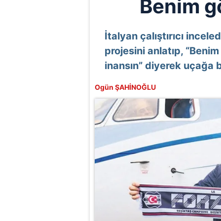
Benim g
İtalyan çalıştırıcı incel
projesini anlatıp, “Beni
inansın” diyerek uçağa b
Ogün ŞAHİNOĞLU