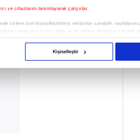
yıcı ve cihazlarını tanımlayarak çalışırlar.
de sizlere özel kişiselleştirilmiş reklamlar sunabilir, sayfalarım
aparken amacımızın size daha iyi bir reklam deneyimi sunmak ol
imizden gelen çabayı gösterdiğimizi ve bu noktada, reklamların ma
olduğunu sizlere hatırlatmak isteriz.
Kişiselleştir
çerezlere izin vermedikleri takdirde, kullanıcılara hedefli reklaml
abilmek için İnternet Sitemizde kendimize ve üçüncü kişilere ait 
isel verileriniz işlenmekte olup gerekli olan çerezler bilgi toplum
 çerezler, sitemizin daha işlevsel kılınması ve kişiselleştirilmes
 yapılması, amaçlarıyla sınırlı olarak açık rızanız dahilinde kulla
aşağıda yer alan panel vasıtasıyla belirleyebilirsiniz. Çerezlere iliş
lgilendirme Metnimizi
ziyaret edebilirsiniz.
Korunması Kanunu uyarınca hazırlanmış Aydınlatma Metnimizi okum