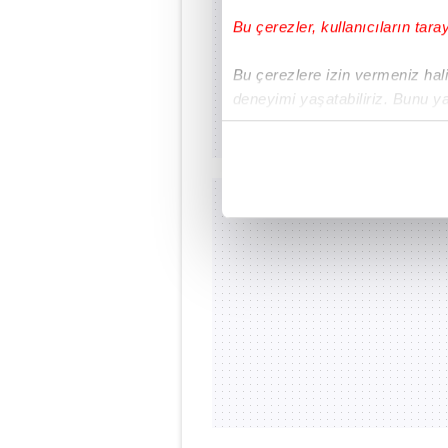
Bu çerezler, kullanıcıların tara
Bu çerezlere izin vermeniz halin
deneyimi yaşatabiliriz. Bunu y
içerikleri sunabilmek adına el
noktasında tek gelir kalemimiz 
Her halükârda, kullanıcılar, bu 
Sizlere daha iyi bir hizmet sun
çerezler vasıtasıyla çeşitli kiş
amacıyla kullanılmaktadır. Diğer
reklam/pazarlama faaliyetlerinin
Çerezlere ilişkin tercihlerinizi 
butonuna tıklayabilir,
Çerez Bi
6698 sayılı Kişisel Verilerin 