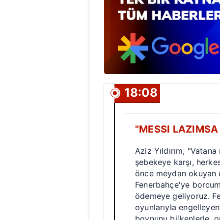
18:08
"MESSI LAZIMSA
Aziz Yıldırım, "Vatana
şebekeye karşı, herke
önce meydan okuyan d
Fenerbahçe'ye borcum 
ödemeye geliyoruz. Fen
oyunlarıyla engelleyen
boynunu bükenlerle, on