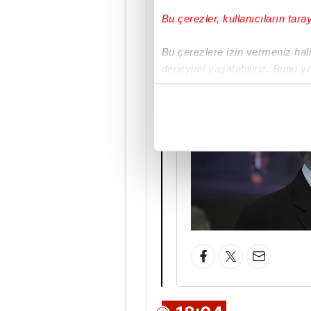
yarın seçilirse biz on
Ayrımcılık yaparsanız 
Bu çerezler, kullanıcıların tara
sözlerini noktaladı.
Bu çerezlere izin vermeniz halin
deneyimi yaşatabiliriz. Bunu y
içerikleri sunabilmek adına el
noktasında tek gelir kalemimiz 
Her halükârda, kullanıcılar, bu 
Sizlere daha iyi bir hizmet sun
çerezler vasıtasıyla çeşitli kiş
amacıyla kullanılmaktadır. Diğer
reklam/pazarlama faaliyetlerinin
Çerezlere ilişkin tercihlerinizi 
butonuna tıklayabilir,
Çerez Bi
6698 sayılı Kişisel Verilerin 