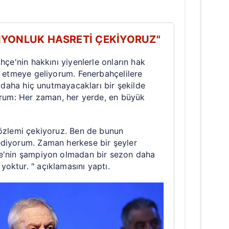
 çerezlerle ilgili bilgi almak için lütfen
tıklayınız
.
PİYONLUK HASRETİ ÇEKİYORUZ"
hçe'nin hakkını yiyenlerle onların hak
e etmeye geliyorum. Fenerbahçelilere
r daha hiç unutmayacakları bir şekilde
yorum: Her zaman, her yerde, en büyük
 özlemi çekiyoruz. Ben de bunun
diyorum. Zaman herkese bir şeyler
e'nin şampiyon olmadan bir sezon daha
oktur. " açıklamasını yaptı.