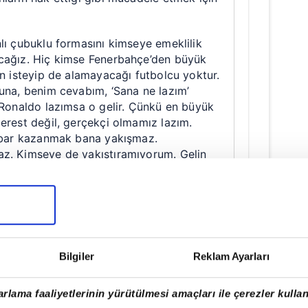
lı çubuklu formasını kimseye emeklilik
cağız. Hiç kimse Fenerbahçe’den büyük
in isteyip de alamayacağı futbolcu yoktur.
suna, benim cevabım, ‘Sana ne lazım’
 Ronaldo lazımsa o gelir. Çünkü en büyük
erest değil, gerçekçi olmamız lazım.
tibar kazanmak bana yakışmaz.
z. Kimseye de yakıştıramıyorum. Gelin
gösterelim.
rupa’nın ve dünyanın en büyük kulüpleri
şıyalım. Gelin Fenerbahçe’nin
ada ilan edelim. Her zaman her yerde en
rek haykırıyorum. Dar ağacında olsak da
Bilgiler
Reklam Ayarları
e’dir. Bu sevda bitmez gönüllerimizde.
bü’nün en büyük derdi şu anda
rlama faaliyetlerinin yürütülmesi amaçları ile çerezler kullan
. Birlik olun, beraberlik olun. Hakan bey