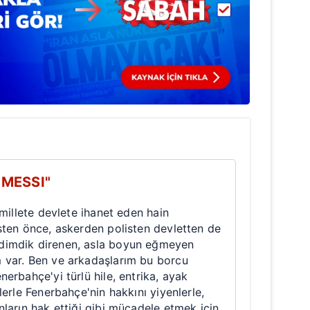
 MESSI"
 millete devlete ihanet eden hain
sten önce, askerden polisten devletten de
imdik direnen, asla boyun eğmeyen
var. Ben ve arkadaşlarım bu borcu
erbahçe'yi türlü hile, entrika, ayak
lerle Fenerbahçe'nin hakkını yiyenlerle,
ların hak ettiği gibi mücadele etmek için