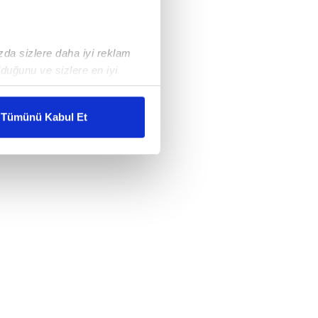
ızda sizlere daha iyi reklam
duğunu ve sizlere en iyi
liyetlerimizi karşılamak
Tümünü Kabul Et
ar gösterilmeyecektir."
çerezler kullanılmaktadır. Bu
u hizmetlerinin sunulması
i ve sizlere yönelik
nılacaktır.
kin detaylı bilgi için Ayarlar
ak ve sitemizde ilgili