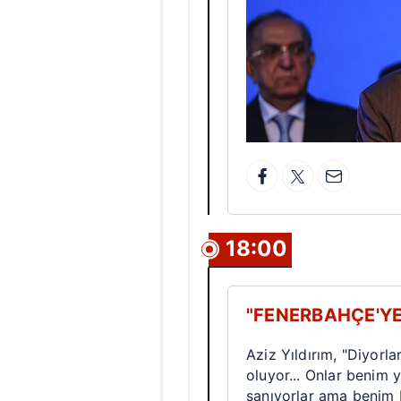
18:00
"FENERBAHÇE'Y
Aziz Yıldırım, "Diyorl
oluyor... Onlar benim 
sanıyorlar ama benim 