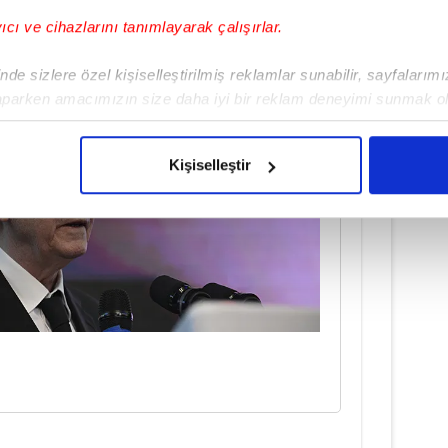
u tebrik ederiz. Bundan da kaçınmayız.
bunlar Fenerbahçe’ye zarar verir." diyerek
yıcı ve cihazlarını tanımlayarak çalışırlar.
de sizlere özel kişiselleştirilmiş reklamlar sunabilir, sayfalarım
aparken amacımızın size daha iyi bir reklam deneyimi sunmak ol
imizden gelen çabayı gösterdiğimizi ve bu noktada, reklamların ma
olduğunu sizlere hatırlatmak isteriz.
Kişiselleştir
çerezlere izin vermedikleri takdirde, kullanıcılara hedefli reklaml
abilmek için İnternet Sitemizde kendimize ve üçüncü kişilere ait 
isel verileriniz işlenmekte olup gerekli olan çerezler bilgi toplum
 çerezler, sitemizin daha işlevsel kılınması ve kişiselleştirilmes
 yapılması, amaçlarıyla sınırlı olarak açık rızanız dahilinde kulla
aşağıda yer alan panel vasıtasıyla belirleyebilirsiniz. Çerezlere iliş
lgilendirme Metnimizi
ziyaret edebilirsiniz.
Korunması Kanunu uyarınca hazırlanmış Aydınlatma Metnimizi okum