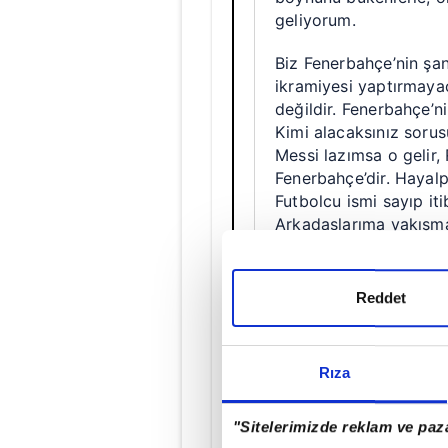
geliyorum.
Biz Fenerbahçe’nin şan
ikramiyesi yaptırmaya
değildir. Fenerbahçe’n
Kimi alacaksınız soru
Messi lazımsa o gelir,
Fenerbahçe’dir. Hayalp
Futbolcu ismi sayıp i
Arkadaşlarıma yakışma
birlik ruhunu yeniden 
Gelin Fenerbahçe’yi Av
Reddet
liginde en yukarıya ta
şampiyonluklarını bur
büyük Fenerbahçe diye
Rıza
son sözümüz Fenerbahç
Fenerbahçe Spor Kulü
"Sitelerimizde reklam ve paza
ayrışmadır. Ayrışmayın