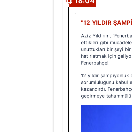
18:04
mevzuata uygun olarak kullanılan
"12 YILDIR ŞAM
Aziz Yıldırım, "Fenerba
ettikleri gibi mücadel
unuttukları bir şeyi bi
hatırlatmak için geli
Fenerbahçe!
12 yıldır şampiyonluk
sorumluluğunu kabul e
kazandırdı. Fenerbahç
geçirmeye tahammülü y