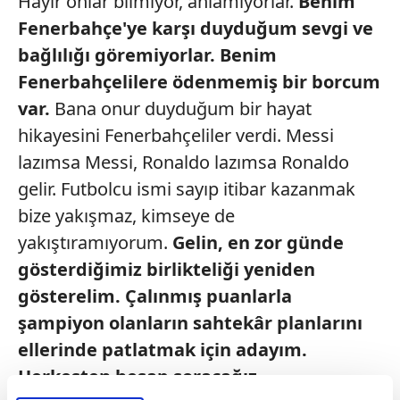
Hayır onlar bilmiyor, anlamıyorlar.
Benim
Fenerbahçe'ye karşı
duyduğum sevgi ve
bağlılığı göremiyorlar.
Benim
Fenerbahçelilere
ödenmemiş bir borcum
var.
Bana onur duyduğum bir hayat
hikayesini Fenerbahçeliler verdi. Messi
lazımsa Messi, Ronaldo lazımsa Ronaldo
gelir. Futbolcu ismi sayıp itibar kazanmak
bize yakışmaz, kimseye de
yakıştıramıyorum.
Gelin, en zor günde
gösterdiğimiz
birlikteliği yeniden
gösterelim.
Çalınmış puanlarla
şampiyon
olanların sahtekâr planlarını
ellerinde patlatmak için adayım.
Herkesten hesap soracağız.