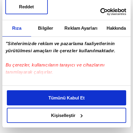
Reddet
Rıza
Bilgiler
Reklam Ayarları
Hakkında
"Sitelerimizde reklam ve pazarlama faaliyetlerinin
yürütülmesi amaçları ile çerezler kullanılmaktadır.
Bu çerezler, kullanıcıların tarayıcı ve cihazlarını
tanımlayarak çalışırlar.
Bu çerezlere izin vermeniz halinde sizlere özel
kişiselleştirilmiş reklamlar sunabilir, sayfalarımızda sizlere
Tümünü Kabul Et
daha iyi reklam deneyimi yaşatabiliriz. Bunu yaparken
amacımızın size daha iyi bir reklam deneyimi sunmak
olduğunu ve sizlere en iyi içerikleri sunabilmek adına
Kişiselleştir
elimizden gelen çabayı gösterdiğimizi ve bu noktada,
reklamların maliyetlerimizi karşılamak noktasında tek gelir