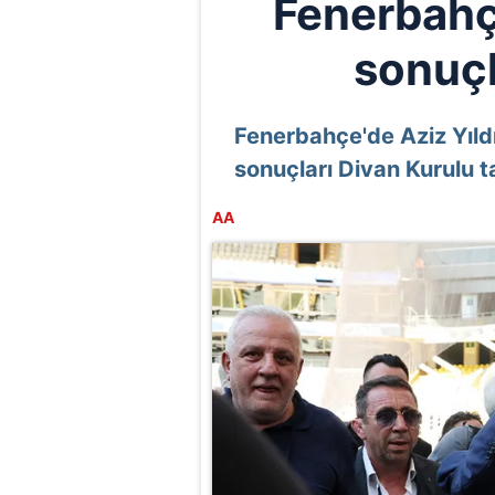
Fenerbahç
sonuçl
Fenerbahçe'de Aziz Yıldı
sonuçları Divan Kurulu t
AA