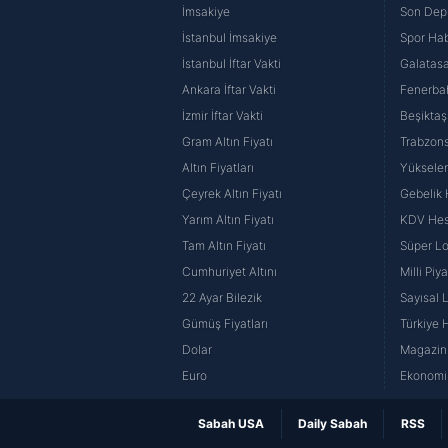
İmsakiye
Son Dep
İstanbul İmsakiye
Spor Hab
İstanbul İftar Vakti
Galatasa
Ankara İftar Vakti
Fenerba
İzmir İftar Vakti
Beşiktaş
Gram Altın Fiyatı
Trabzons
Altın Fiyatları
Yüksele
Çeyrek Altın Fiyatı
Gebelik
Yarım Altın Fiyatı
KDV He
Tam Altın Fiyatı
Süper Lo
Cumhuriyet Altını
Milli Pi
22 Ayar Bilezik
Sayısal 
Gümüş Fiyatları
Türkiye H
Dolar
Magazin 
Euro
Ekonomi 
Sabah USA
Daily Sabah
RSS