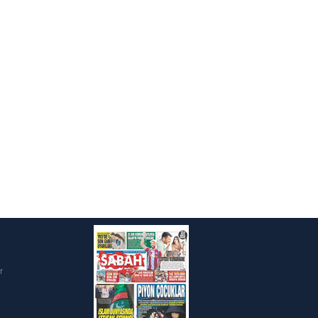
ak ve sitemizde ilgili
i
r