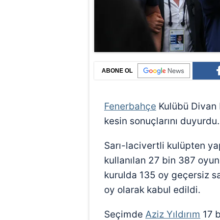
ABONE OL
Fenerbahçe
Kulübü Divan K
kesin sonuçlarını duyurdu.
Sarı-lacivertli kulüpten y
kullanılan 27 bin 387 oyun 
kurulda 135 oy geçersiz say
oy olarak kabul edildi.
Seçimde
Aziz Yıldırım
17 b