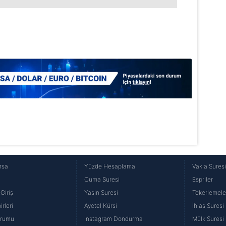
Korunması Kanunu uyarınca hazırlanmış Aydınlatma Metnimizi okum
 çerezlerle ilgili bilgi almak için lütfen
tıklayınız
.
rsa
Yüzde Hesaplama
Vakıa Sures
Cuma Suresi
Espriler
Giriş
Yasin Suresi
Tekerlemele
rleri
Ayetel Kürsi
İhlas Suresi
urumu
İnstagram Dondurma
Mülk Suresi