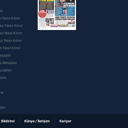
ti
 Nasıl Kılınır
ı Nasıl Kılınır
ı Nasıl Kılınır
 Nasıl Kılınır
ı Nasıl Kılınır
sajları
 Mesajları
rakları
nlamı
na
ı
ları
k Bildirimi
Künye / İletişim
Kariyer