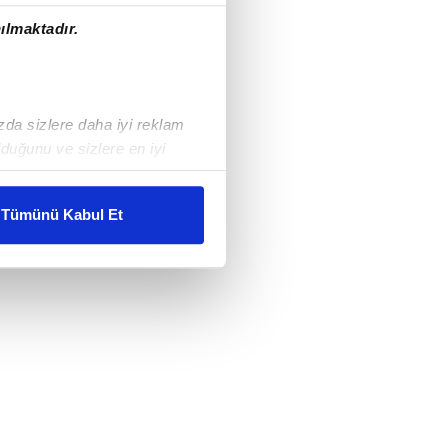
ılmaktadır.
ızda sizlere daha iyi reklam
duğunu ve sizlere en iyi
liyetlerimizi karşılamak
Tümünü Kabul Et
ar gösterilmeyecektir."
çerezler kullanılmaktadır. Bu
u hizmetlerinin sunulması
i ve sizlere yönelik
nılacaktır.
kin detaylı bilgi için Ayarlar