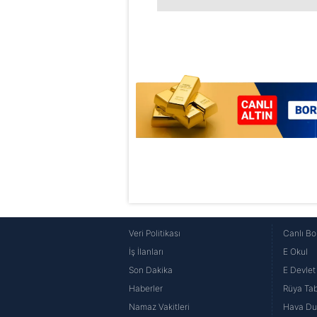
6698 sayılı Kişisel Verilerin 
mevzuata uygun olarak kullanılan
Veri Politikası
Canlı Bo
İş İlanları
E Okul
Son Dakika
E Devlet 
Haberler
Rüya Tabi
Namaz Vakitleri
Hava D