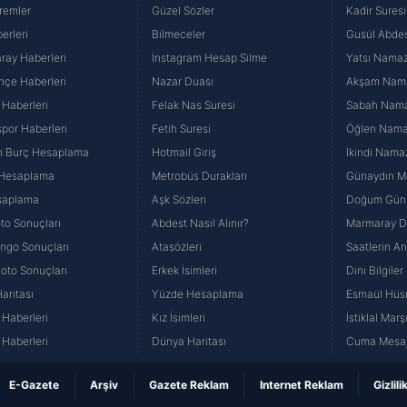
remler
Güzel Sözler
Kadir Suresi
erleri
Bilmeceler
Gusül Abdes
ray Haberleri
İnstagram Hesap Silme
Yatsı Namazı
hçe Haberleri
Nazar Duası
Akşam Namaz
 Haberleri
Felak Nas Suresi
Sabah Namaz
por Haberleri
Fetih Suresi
Öğlen Namazı
n Burç Hesaplama
Hotmail Giriş
İkindi Namaz
 Hesaplama
Metrobüs Durakları
Günaydın Me
saplama
Aşk Sözleri
Doğum Günü
to Sonuçları
Abdest Nasıl Alınır?
Marmaray Du
yango Sonuçları
Atasözleri
Saatlerin A
Loto Sonuçları
Erkek İsimleri
Dini Bilgiler
aritası
Yüzde Hesaplama
Esmaül Hüs
Haberleri
Kız İsimleri
İstiklal Marş
Haberleri
Dünya Haritası
Cuma Mesaj
E-Gazete
Arşiv
Gazete Reklam
Internet Reklam
Gizlili