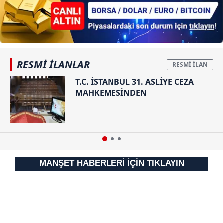
reklam/pazarlama faaliyetlerinin yapılması, amaçlarıyla
sınırlı olarak açık rızanız dahilinde kullanılacaktır.
Çerezlere ilişkin tercihlerinizi aşağıda yer alan panel
vasıtasıyla belirleyebilirsiniz. Çerezlere ilişkin detaylı bilgi
RESMİ İLANLAR
için Ayarlar butonuna tıklayabilir,
Çerez Bilgilendirme
T.C. İSTANBUL 31. ASLİYE CEZA
Metnimizi
ziyaret edebilirsiniz.
MAHKEMESİNDEN
6698 sayılı Kişisel Verilerin Korunması Kanunu uyarınca
hazırlanmış Aydınlatma Metnimizi okumak ve sitemizde
ilgili mevzuata uygun olarak kullanılan çerezlerle ilgili bilgi
almak için lütfen
tıklayınız
.
MANŞET HABERLERİ İÇİN TIKLAYIN