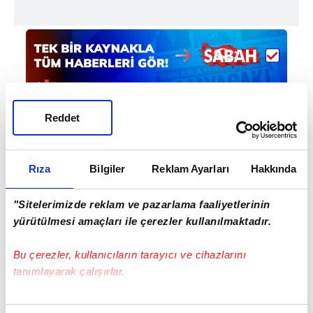
Reddet
Haber Girişi
Rıza
Bilgiler
Reklam Ayarları
Hakkında
Doğukan Yıldırım - Editör
"Sitelerimizde reklam ve pazarlama faaliyetlerinin
yürütülmesi amaçları ile çerezler kullanılmaktadır.
#AMED SPORTİF FAALİYETLER
#SÜPER LİG
Bu çerezler, kullanıcıların tarayıcı ve cihazlarını
tanımlayarak çalışırlar.
Bu çerezlere izin vermeniz halinde sizlere özel