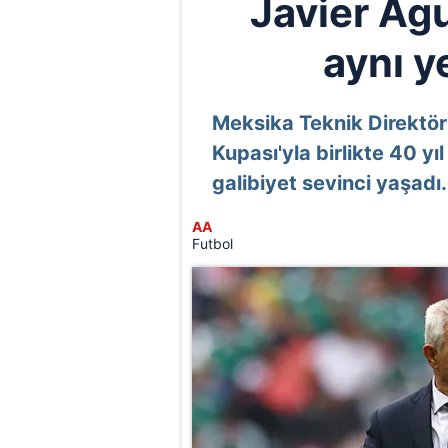
Javier Agu
aynı y
Meksika Teknik Direktör
Kupası'yla birlikte 40 y
galibiyet sevinci yaşadı.
AA
Futbol