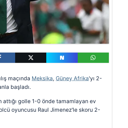
çılış maçında
Meksika
,
Güney Afrika
'yı 2-
nla başladı.
'in attığı golle 1-0 önde tamamlayan ev
 golcü oyuncusu Raul Jimenez'le skoru 2-