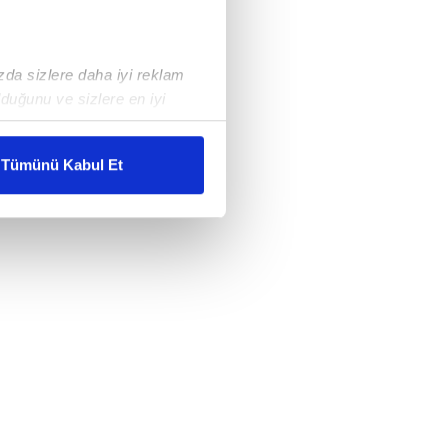
ızda sizlere daha iyi reklam
duğunu ve sizlere en iyi
liyetlerimizi karşılamak
Tümünü Kabul Et
ar gösterilmeyecektir."
çerezler kullanılmaktadır. Bu
u hizmetlerinin sunulması
i ve sizlere yönelik
nılacaktır.
kin detaylı bilgi için Ayarlar
ak ve sitemizde ilgili