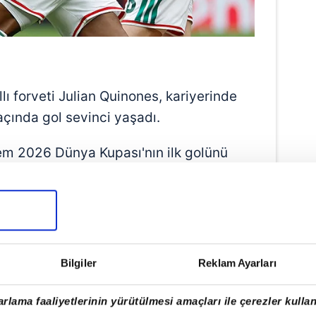
lı forveti Julian Quinones, kariyerinde
açında gol sevinci yaşadı.
em 2026 Dünya Kupası'nın ilk golünü
 Dünya Kupası maçında attığı golle
y sahibi oldu.
uinones, geçtiğimiz sezonu Suudi
Qadsiah'ta 33 golle noktaladı.
Bilgiler
Reklam Ayarları
lcu, maçın en iyi oyuncusu seçildi.
rlama faaliyetlerinin yürütülmesi amaçları ile çerezler kullan