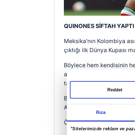
QUINONES SİFTAH YAPTI
Meksika'nın Kolombiya asıl
çıktığı ilk Dünya Kupası m
Böylece hem kendisinin h
atan Quinones, çıktığı ilk
takımının galibiyetinde pa
Reddet
Bir şutu direkten dönen Q
Arabistan ekiplerinden Al-
Rıza
Öte yandan Meksikalı futbo
"Sitelerimizde reklam ve paza