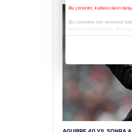
Bu çerezler, kullanıcıların tara
Bu çerezlere izin vermeniz halin
deneyimi yaşatabiliriz. Bunu y
içerikleri sunabilmek adına el
noktasında tek gelir kalemimiz 
Her halükârda, kullanıcılar, bu 
Sizlere daha iyi bir hizmet sun
çerezler vasıtasıyla çeşitli kiş
amacıyla kullanılmaktadır. Diğer
reklam/pazarlama faaliyetlerinin
Çerezlere ilişkin tercihlerinizi 
butonuna tıklayabilir,
Çerez Bi
6698 sayılı Kişisel Verilerin 
AGUIRRE 40 YIL SONRA 