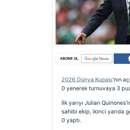
ABONE OL
2026 Dünya Kupası
'nın a
0 yenerek turnuvaya 3 pua
İlk yarıyı Julian Quinones
sahibi ekip, ikinci yarıda
0 yaptı.