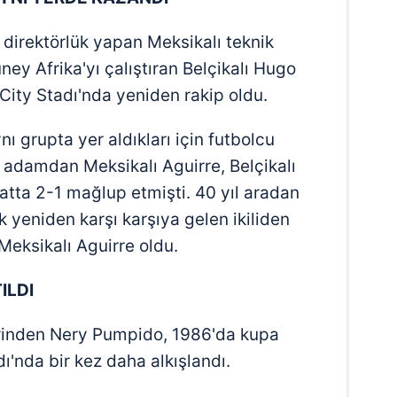
 çerezlerle ilgili bilgi almak için lütfen
tıklayınız
.
 direktörlük yapan Meksikalı teknik
ney Afrika'yı çalıştıran Belçikalı Hugo
City Stadı'nda yeniden rakip oldu.
 grupta yer aldıkları için futbolcu
ik adamdan Meksikalı Aguirre, Belçikalı
tatta 2-1 mağlup etmişti. 40 yıl aradan
k yeniden karşı karşıya gelen ikiliden
eksikalı Aguirre oldu.
ILDI
lerinden Nery Pumpido, 1986'da kupa
ı'nda bir kez daha alkışlandı.