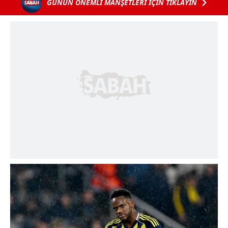
GÜNÜN ÖNEMLİ MANŞETLERİ İÇİN TIKLAYIN