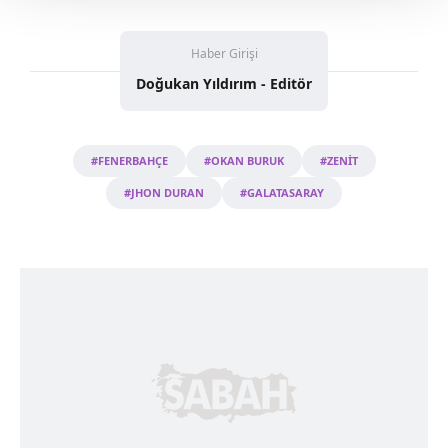
Her halükârda, kullanıcılar, bu çerezlere izin vermedikleri
takdirde, kullanıcılara hedefli reklamlar
Haber Girişi
gösterilmeyecektir."
Doğukan Yıldırım - Editör
Sizlere daha iyi bir hizmet sunabilmek için İnternet
Sitemizde kendimize ve üçüncü kişilere ait çerezler
kullanılmaktadır. Bu çerezler vasıtasıyla çeşitli kişisel
#FENERBAHÇE
#OKAN BURUK
#ZENİT
verileriniz işlenmekte olup gerekli olan çerezler bilgi
#JHON DURAN
#GALATASARAY
toplumu hizmetlerinin sunulması amacıyla
kullanılmaktadır. Diğer çerezler, sitemizin daha işlevsel
kılınması ve kişiselleştirilmesi ve sizlere yönelik
reklam/pazarlama faaliyetlerinin yapılması, amaçlarıyla
sınırlı olarak açık rızanız dahilinde kullanılacaktır.
Çerezlere ilişkin tercihlerinizi aşağıda yer alan panel
vasıtasıyla belirleyebilirsiniz. Çerezlere ilişkin detaylı bilgi
için Ayarlar butonuna tıklayabilir,
Çerez Bilgilendirme
Metnimizi
ziyaret edebilirsiniz.