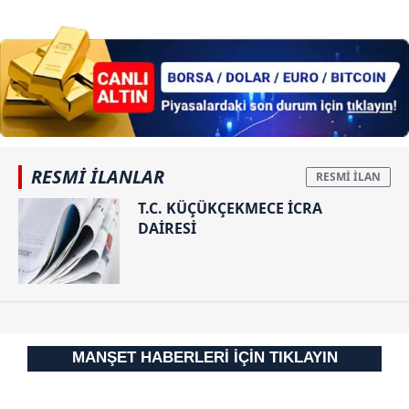
skandal! AK
Havaalanında
araladı! Sturm
Parti'nin oyları
muhteşem
Graz’ı
peş peşe iptal
karşılama
İstanbul’da
edildi: "G"
devirdi
harfini "6"
sayıp...
RESMİ İLANLAR
T.C. KÜÇÜKÇEKMECE İCRA
DAİRESİ
MANŞET HABERLERİ İÇİN TIKLAYIN