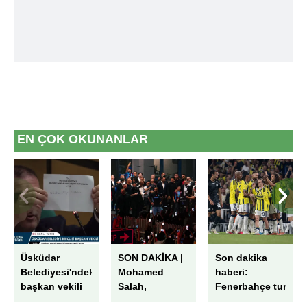
6698 sayılı Kişisel Verilerin Korunması Kanunu uyarınca
hazırlanmış Aydınlatma Metnimizi okumak ve sitemizde
ilgili mevzuata uygun olarak kullanılan çerezlerle ilgili bilgi
almak için lütfen
tıklayınız
.
EN ÇOK OKUNANLAR
Üsküdar
SON DAKİKA |
Son dakika
Belediyesi'ndeki
Mohamed
haberi:
başkan vekili
Salah,
Fenerbahçe tur
seçiminde
Trabzon'da!
kapısını