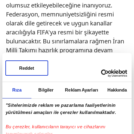
olumsuz etkileyebileceğine inanıyoruz.
Federasyon, memnuniyetsizliğini resmi
olarak dile getirecek ve uygun kanallar
aracılığıyla FIFA'ya resmi bir şikayette
bulunacaktır. Bu sınırlamalara rağmen İran
Milli Takımı hazırlık programına devam
edecek ve tamamen Belçika maçına
odaklanacaktır." ifadeleri kullanıldı.
Reddet
Teknik Direktör Amir Ghalenoei, Yeni
Zelanda maçından sonra "Derhal
Rıza
Bilgiler
Reklam Ayarları
Hakkında
ayrılmamız gerektiğini söylediler. Bu durum
"Sitelerimizde reklam ve pazarlama faaliyetlerinin
bizi gerçekten çok zorluyor. Doğrusunu
yürütülmesi amaçları ile çerezler kullanılmaktadır.
söylemek gerekirse bizi neden geri
gönderdiklerini bilmiyoruz. Çok tuhaf
Bu çerezler, kullanıcıların tarayıcı ve cihazlarını
tanımlayarak çalışırlar.