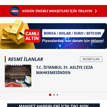
etti! İsmail
İstanbul ve
şok mesajlar:
Köybaşı jübile
Ankara'ya
Bunca kokaine
GÜNÜN ÖNEMLİ MANŞETLERİ İÇİN TIKLAYIN
yaptı
ulaşacak YHT
uyumam...
için tarih
verildi
RESMİ İLANLAR
T.C. İSTANBUL 31. ASLİYE CEZA
MAHKEMESİNDEN
MANŞET HABERLERİ İÇİN TIKLAYIN