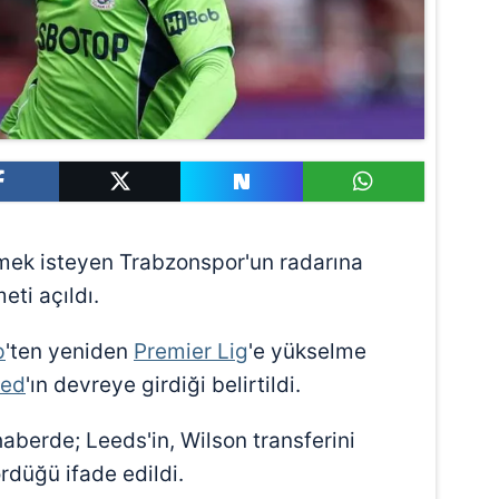
mek isteyen Trabzonspor'un radarına
eti açıldı.
p
'ten yeniden
Premier Lig
'e yükselme
ted
'ın devreye girdiği belirtildi.
haberde; Leeds'in, Wilson transferini
rdüğü ifade edildi.