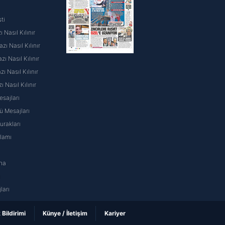
ti
 Nasıl Kılınır
ı Nasıl Kılınır
ı Nasıl Kılınır
 Nasıl Kılınır
ı Nasıl Kılınır
sajları
 Mesajları
rakları
nlamı
na
ı
ları
k Bildirimi
Künye / İletişim
Kariyer