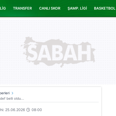
LİG
TRANSFER
CANLI SKOR
ŞAMP. LİGİ
BASKETBOL
erleri
ef belli oldu...
rihi: 25.06.2026
08:00