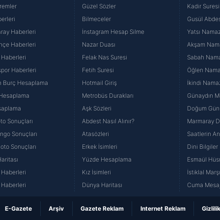
remler
Güzel Sözler
Kadir Suresi
erleri
Bilmeceler
Gusül Abdes
ray Haberleri
İnstagram Hesap Silme
Yatsı Namazı
hçe Haberleri
Nazar Duası
Akşam Namaz
 Haberleri
Felak Nas Suresi
Sabah Namaz
por Haberleri
Fetih Suresi
Öğlen Namazı
n Burç Hesaplama
Hotmail Giriş
İkindi Namaz
 Hesaplama
Metrobüs Durakları
Günaydın Me
saplama
Aşk Sözleri
Doğum Günü
to Sonuçları
Abdest Nasıl Alınır?
Marmaray Du
yango Sonuçları
Atasözleri
Saatlerin A
Loto Sonuçları
Erkek İsimleri
Dini Bilgiler
aritası
Yüzde Hesaplama
Esmaül Hüs
Haberleri
Kız İsimleri
İstiklal Marş
Haberleri
Dünya Haritası
Cuma Mesaj
E-Gazete
Arşiv
Gazete Reklam
Internet Reklam
Gizlili