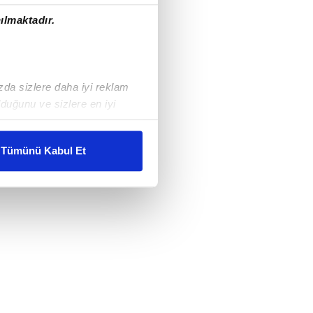
ılmaktadır.
ızda sizlere daha iyi reklam
duğunu ve sizlere en iyi
liyetlerimizi karşılamak
Tümünü Kabul Et
ar gösterilmeyecektir."
çerezler kullanılmaktadır. Bu
u hizmetlerinin sunulması
i ve sizlere yönelik
nılacaktır.
kin detaylı bilgi için Ayarlar