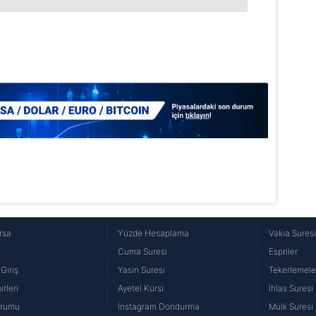
Korunması Kanunu uyarınca hazırlanmış Aydınlatma Metnimizi okum
 çerezlerle ilgili bilgi almak için lütfen
tıklayınız
.
rsa
Yüzde Hesaplama
Vakıa Sures
Cuma Suresi
Espriler
Giriş
Yasin Suresi
Tekerlemele
rleri
Ayetel Kürsi
İhlas Suresi
urumu
İnstagram Dondurma
Mülk Suresi