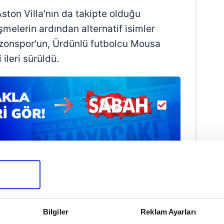
ston Villa'nın da takipte olduğu
şmelerin ardından alternatif isimler
zonspor'un, Ürdünlü futbolcu Mousa
ileri sürüldü.
Haber Girişi
Bilgiler
Reklam Ayarları
t Fettah Akkuş - Editör