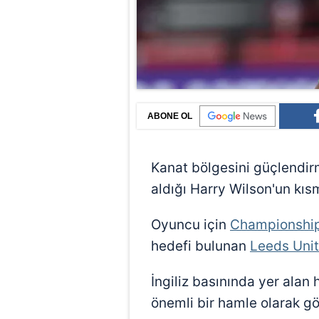
ABONE OL
Kanat bölgesini güçlendir
aldığı Harry Wilson'un kısm
Oyuncu için
Championshi
hedefi bulunan
Leeds Uni
İngiliz basınında yer alan 
önemli bir hamle olarak gö