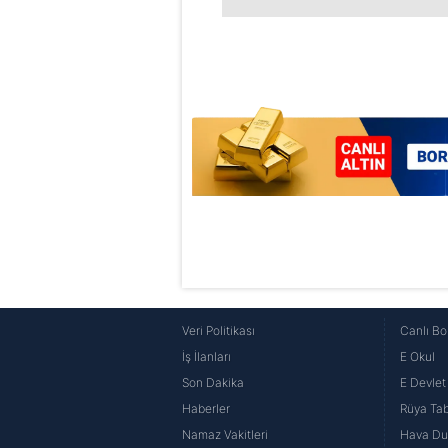
6698 sayılı Kişisel Verilerin 
mevzuata uygun olarak kullanılan
Veri Politikası
Canlı Bo
İş İlanları
E Okul
Son Dakika
E Devlet 
Haberler
Rüya Tabi
Namaz Vakitleri
Hava D