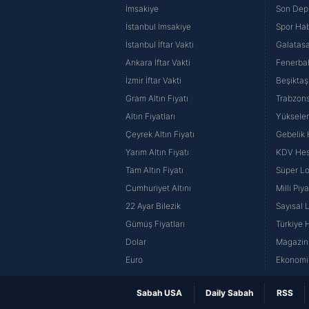
İmsakiye
Son Dep
İstanbul İmsakiye
Spor Hab
İstanbul İftar Vakti
Galatasa
Ankara İftar Vakti
Fenerba
İzmir İftar Vakti
Beşiktaş
Gram Altın Fiyatı
Trabzons
Altın Fiyatları
Yüksele
Çeyrek Altın Fiyatı
Gebelik
Yarım Altın Fiyatı
KDV He
Tam Altın Fiyatı
Süper Lo
Cumhuriyet Altını
Milli Pi
22 Ayar Bilezik
Sayısal 
Gümüş Fiyatları
Türkiye H
Dolar
Magazin 
Euro
Ekonomi 
Sabah USA
Daily Sabah
RSS