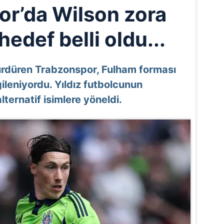
r’da Wilson zora
 hedef belli oldu...
sürdüren Trabzonspor, Fulham forması
gileniyordu. Yıldız futbolcunun
alternatif isimlere yöneldi.