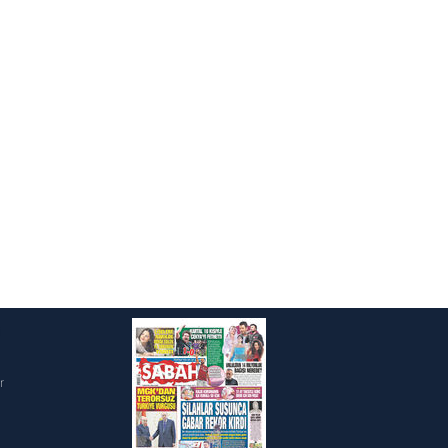
ak ve sitemizde ilgili
i
r