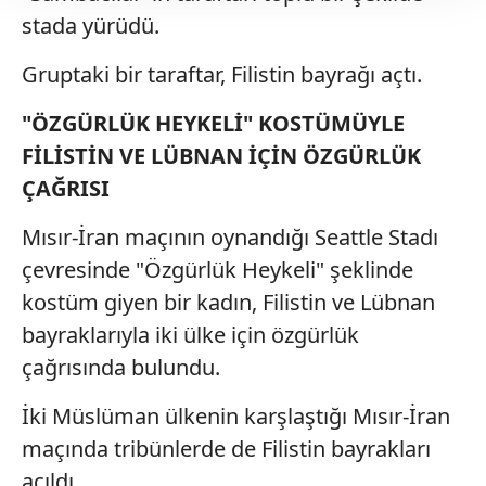
stada yürüdü.
takdirde, kullanıcılara hedefli reklamlar
gösterilmeyecektir."
Gruptaki bir taraftar, Filistin bayrağı açtı.
Sizlere daha iyi bir hizmet sunabilmek için İnternet
"ÖZGÜRLÜK HEYKELİ" KOSTÜMÜYLE
Sitemizde kendimize ve üçüncü kişilere ait çerezler
FİLİSTİN VE LÜBNAN İÇİN ÖZGÜRLÜK
kullanılmaktadır. Bu çerezler vasıtasıyla çeşitli kişisel
verileriniz işlenmekte olup gerekli olan çerezler bilgi
ÇAĞRISI
toplumu hizmetlerinin sunulması amacıyla
Mısır-İran maçının oynandığı Seattle Stadı
kullanılmaktadır. Diğer çerezler, sitemizin daha işlevsel
kılınması ve kişiselleştirilmesi ve sizlere yönelik
çevresinde "Özgürlük Heykeli" şeklinde
reklam/pazarlama faaliyetlerinin yapılması, amaçlarıyla
kostüm giyen bir kadın, Filistin ve Lübnan
sınırlı olarak açık rızanız dahilinde kullanılacaktır.
bayraklarıyla iki ülke için özgürlük
çağrısında bulundu.
Çerezlere ilişkin tercihlerinizi aşağıda yer alan panel
vasıtasıyla belirleyebilirsiniz. Çerezlere ilişkin detaylı bilgi
İki Müslüman ülkenin karşlaştığı Mısır-İran
için Ayarlar butonuna tıklayabilir,
Çerez Bilgilendirme
Metnimizi
ziyaret edebilirsiniz.
maçında tribünlerde de Filistin bayrakları
açıldı.