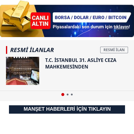
Bunca kokaine
Kanun Teklifi
uyumam...
Adalet
Komisyonu'nda
kabul edildi
RESMİ İLANLAR
T.C. İSTANBUL 31. ASLİYE CEZA
MAHKEMESİNDEN
MANŞET HABERLERİ İÇİN TIKLAYIN