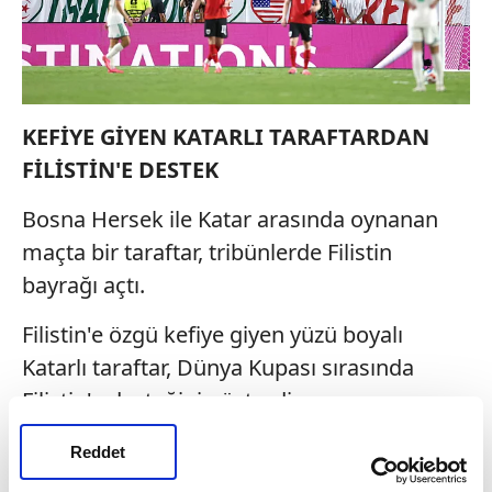
KEFİYE GİYEN KATARLI TARAFTARDAN
FİLİSTİN'E DESTEK
Bosna Hersek ile Katar arasında oynanan
maçta bir taraftar, tribünlerde Filistin
bayrağı açtı.
Filistin'e özgü kefiye giyen yüzü boyalı
Katarlı taraftar, Dünya Kupası sırasında
Filistin'e desteğini gösterdi.
FRANSIZ TARAFTAR, STATTA FİLİSTİN
Reddet
BAYRAĞI AÇTI