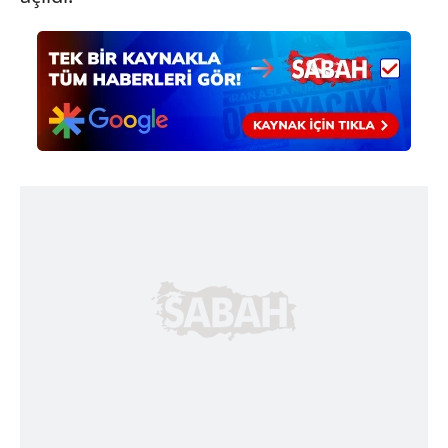
6698 sayılı Kişisel Verilerin Korunması Kanunu uyarınca
hazırlanmış Aydınlatma Metnimizi okumak ve sitemizde
ilgili mevzuata uygun olarak kullanılan çerezlerle ilgili bilgi
almak için lütfen
tıklayınız
.