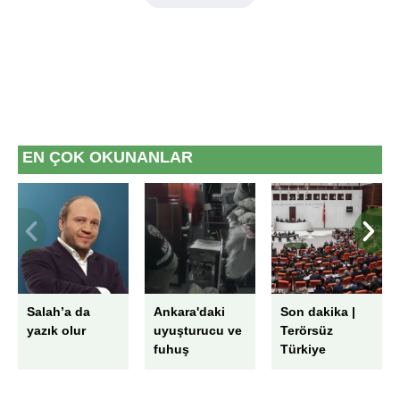
EN ÇOK OKUNANLAR
Salah’a da
Ankara'daki
Son dakika |
yazık olur
uyuşturucu ve
Terörsüz
fuhuş
Türkiye
operasyonunda
sürecinde yeni
şok mesajlar:
gelişme: