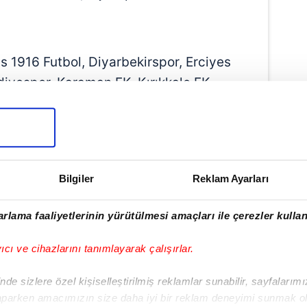
is 1916 Futbol, Diyarbekirspor, Erciyes
diyespor, Karaman FK, Kırıkkale FK,
eşilyurtspor, Mazıdağı Fosfatspor, Niğde
r, Silifke Belediyespor, Yaz Sigorta
atyaspor, Yeni Mersin İdmanyurdu,
or.
Bilgiler
Reklam Ayarları
rlama faaliyetlerinin yürütülmesi amaçları ile çerezler kullan
yıcı ve cihazlarını tanımlayarak çalışırlar.
de sizlere özel kişiselleştirilmiş reklamlar sunabilir, sayfalarım
aparken amacımızın size daha iyi bir reklam deneyimi sunmak ol