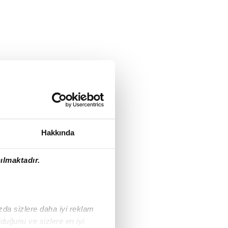
Hakkında
ılmaktadır.
ızda sizlere daha iyi reklam
duğunu ve sizlere en iyi