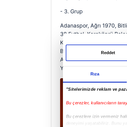
- 3. Grup
Adanaspor, Ağrı 1970, Bitl
38 Futbol, Karaköprü Bele
Kırşehir Futbol, Malatya Y
Belediyespor, Osmaniyespo
Reddet
Adaletgücüspor, Yeni Mal
Yozgat Belediyesi Bozoksp
Rıza
"Sitelerimizde reklam ve paza
Bu çerezler, kullanıcıların tara
Bu çerezlere izin vermeniz halin
deneyimi yaşatabiliriz. Bunu y