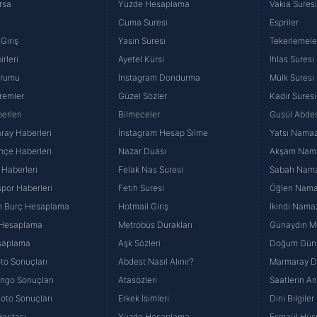
rsa
Yüzde Hesaplama
Vakıa Sures
Cuma Suresi
Espriler
Giriş
Yasin Suresi
Tekerlemele
rleri
Ayetel Kürsi
İhlas Suresi
urumu
İnstagram Dondurma
Mülk Suresi
remler
Güzel Sözler
Kadir Suresi
erleri
Bilmeceler
Gusül Abdes
ray Haberleri
İnstagram Hesap Silme
Yatsı Namazı
hçe Haberleri
Nazar Duası
Akşam Namaz
 Haberleri
Felak Nas Suresi
Sabah Namaz
por Haberleri
Fetih Suresi
Öğlen Namazı
n Burç Hesaplama
Hotmail Giriş
İkindi Namaz
 Hesaplama
Metrobüs Durakları
Günaydın Me
saplama
Aşk Sözleri
Doğum Günü
to Sonuçları
Abdest Nasıl Alınır?
Marmaray Du
yango Sonuçları
Atasözleri
Saatlerin A
Loto Sonuçları
Erkek İsimleri
Dini Bilgiler
aritası
Yüzde Hesaplama
Esmaül Hüs