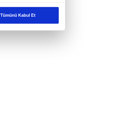
liyetlerimizi karşılamak
Tümünü Kabul Et
ar gösterilmeyecektir."
çerezler kullanılmaktadır. Bu
u hizmetlerinin sunulması
i ve sizlere yönelik
nılacaktır.
kin detaylı bilgi için Ayarlar
ak ve sitemizde ilgili