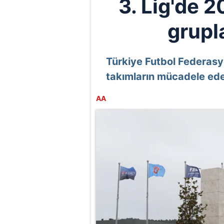
3. Lig'de 
grupla
Türkiye Futbol Federasy
takımların mücadele edec
AA