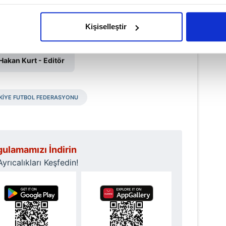
imizden gelen çabayı gösterdiğimizi ve bu noktada, reklamların ma
olduğunu sizlere hatırlatmak isteriz.
Kişiselleştir
çerezlere izin vermedikleri takdirde, kullanıcılara hedefli reklaml
Haber Girişi
Hakan Kurt - Editör
abilmek için İnternet Sitemizde kendimize ve üçüncü kişilere ait 
isel verileriniz işlenmekte olup gerekli olan çerezler bilgi toplum
 çerezler, sitemizin daha işlevsel kılınması ve kişiselleştirilmes
KİYE FUTBOL FEDERASYONU
 yapılması, amaçlarıyla sınırlı olarak açık rızanız dahilinde kulla
aşağıda yer alan panel vasıtasıyla belirleyebilirsiniz. Çerezlere iliş
lgilendirme Metnimizi
ziyaret edebilirsiniz.
ulamamızı İndirin
rıcalıkları Keşfedin!
Korunması Kanunu uyarınca hazırlanmış Aydınlatma Metnimizi okum
 çerezlerle ilgili bilgi almak için lütfen
tıklayınız
.