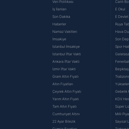
Veri Politikası
Canlı Bo
İş İlanları
E Okul
Son Dakika
E Devlet 
Haberler
Rüya Tabi
Namaz Vakitleri
Hava D
İmsakiye
Son Dep
İstanbul İmsakiye
Spor Hab
İstanbul İftar Vakti
Galatasa
Ankara İftar Vakti
Fenerba
İzmir İftar Vakti
Beşiktaş
Gram Altın Fiyatı
Trabzons
Altın Fiyatları
Yüksele
Çeyrek Altın Fiyatı
Gebelik
Yarım Altın Fiyatı
KDV He
Tam Altın Fiyatı
Süper Lo
Cumhuriyet Altını
Milli Pi
22 Ayar Bilezik
Sayısal 
Gümüş Fiyatları
Türkiye H