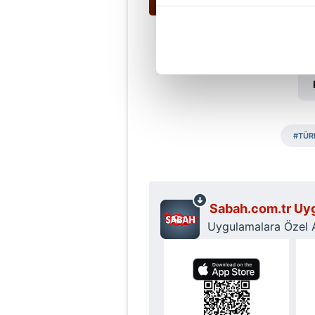
içerikleri sunabilmek adına el
noktasında tek gelir kalemimiz 
Her halükârda, kullanıcılar, bu 
Sizlere daha iyi bir hizmet sun
çerezler vasıtasıyla çeşitli kiş
amacıyla kullanılmaktadır. Diğer
#TÜR
reklam/pazarlama faaliyetlerinin
Çerezlere ilişkin tercihlerinizi 
butonuna tıklayabilir,
Çerez Bi
Sabah.com.tr Uyg
Uygulamalara Özel Ay
6698 sayılı Kişisel Verilerin 
mevzuata uygun olarak kullanılan