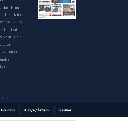
 Nasıl Kılınır
ı Nasıl Kılınır
ı Nasıl Kılınır
 Nasıl Kılınır
ı Nasıl Kılınır
sajları
 Mesajları
rakları
nlamı
na
ı
ları
k Bildirimi
Künye / İletişim
Kariyer