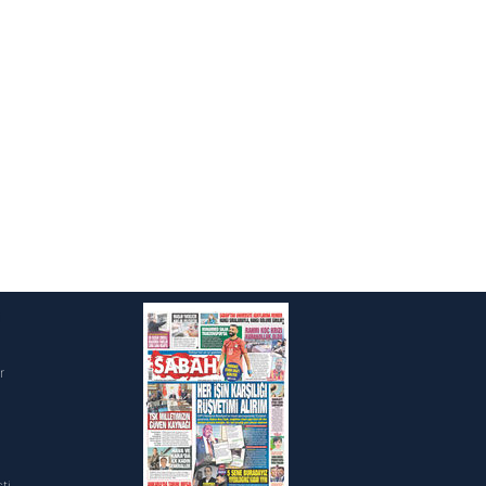
ak ve sitemizde ilgili
i
r
ti