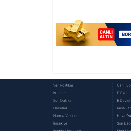
6698 sayılı Kişisel Verilerin 
mevzuata uygun olarak kullanılan
Veri Politikası
Canlı Bo
İş İlanları
E Okul
Son Dakika
E Devlet 
Haberler
Rüya Tabi
Namaz Vakitleri
Hava D
İmsakiye
Son Dep
İstanbul İmsakiye
Spor Hab