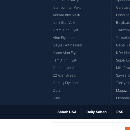
İstanbul İftar Vakti
Galatasa
Ankara İftar Vakti
Fenerba
İzmir İftar Vakti
Beşiktaş
Gram Altın Fiyatı
Trabzons
Altın Fiyatları
Yüksele
Çeyrek Altın Fiyatı
Gebelik
Yarım Altın Fiyatı
KDV He
Tam Altın Fiyatı
Süper Lo
Cumhuriyet Altını
Milli Pi
22 Ayar Bilezik
Sayısal 
Gümüş Fiyatları
Türkiye H
Dolar
Magazin 
Euro
Ekonomi 
Sabah USA
Daily Sabah
RSS