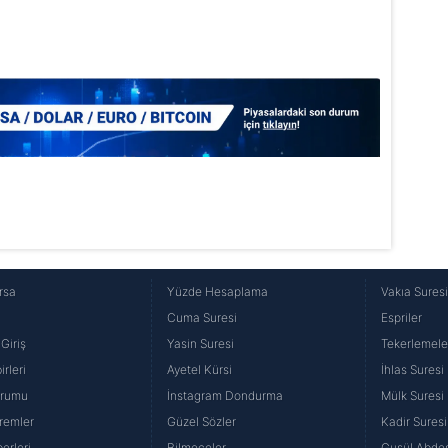
Korunması Kanunu uyarınca hazırlanmış Aydınlatma Metnimizi okum
 çerezlerle ilgili bilgi almak için lütfen
tıklayınız
.
rsa
Yüzde Hesaplama
Vakıa Sures
Cuma Suresi
Espriler
Giriş
Yasin Suresi
Tekerlemele
rleri
Ayetel Kürsi
İhlas Suresi
urumu
İnstagram Dondurma
Mülk Suresi
remler
Güzel Sözler
Kadir Suresi
erleri
Bilmeceler
Gusül Abdes