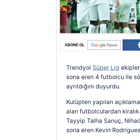
ABONE OL
Trendyol
Süper Lig
ekiple
sona eren 4 futbolcu ile 
ayrıldığını duyurdu.
Kulüpten yapılan açıklam
alan futbolculardan kiral
Tayyip Talha Sanuç, Nihad
sona eren Kevin Rodrigues'i