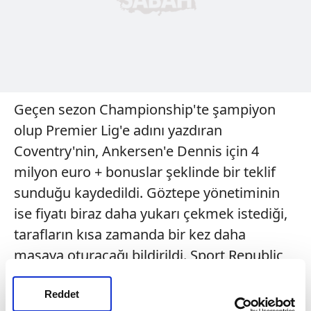
Geçen sezon Championship'te şampiyon
olup Premier Lig'e adını yazdıran
Coventry'nin, Ankersen'e Dennis için 4
milyon euro + bonuslar şeklinde bir teklif
sunduğu kaydedildi. Göztepe yönetiminin
ise fiyatı biraz daha yukarı çekmek istediği,
tarafların kısa zamanda bir kez daha
masaya oturacağı bildirildi. Sport Republic
şirketinin Dennis'ten 6-7 milyon euro gelir
beklediği kaydedildi. Orta sahaya Alex
Reddet