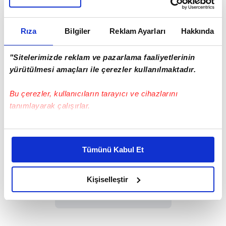
Rıza
Bilgiler
Reklam Ayarları
Hakkında
"Sitelerimizde reklam ve pazarlama faaliyetlerinin
yürütülmesi amaçları ile çerezler kullanılmaktadır.
Bu çerezler, kullanıcıların tarayıcı ve cihazlarını
tanımlayarak çalışırlar.
Bu çerezlere izin vermeniz halinde sizlere özel
kişiselleştirilmiş reklamlar sunabilir, sayfalarımızda sizlere
Tümünü Kabul Et
daha iyi reklam deneyimi yaşatabiliriz. Bunu yaparken
amacımızın size daha iyi bir reklam deneyimi sunmak
olduğunu ve sizlere en iyi içerikleri sunabilmek adına
Kişiselleştir
Haber Girişi
elimizden gelen çabayı gösterdiğimizi ve bu noktada,
Ahmet Fettah Akkuş - Editör
reklamların maliyetlerimizi karşılamak noktasında tek gelir
kalemimiz olduğunu sizlere hatırlatmak isteriz.