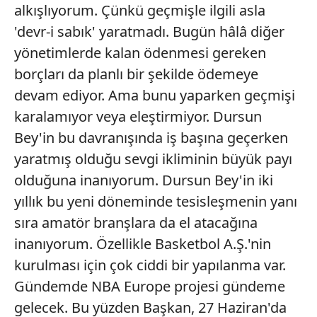
alkışlıyorum. Çünkü geçmişle ilgili asla
6698 sayılı Kişisel Verilerin Korunması Kanunu uyarınca
'devr-i sabık' yaratmadı. Bugün hâlâ diğer
hazırlanmış Aydınlatma Metnimizi okumak ve sitemizde
yönetimlerde kalan ödenmesi gereken
ilgili mevzuata uygun olarak kullanılan çerezlerle ilgili bilgi
borçları da planlı bir şekilde ödemeye
almak için lütfen
tıklayınız
.
devam ediyor. Ama bunu yaparken geçmişi
karalamıyor veya eleştirmiyor. Dursun
Bey'in bu davranışında iş başına geçerken
yaratmış olduğu sevgi ikliminin büyük payı
olduğuna inanıyorum. Dursun Bey'in iki
yıllık bu yeni döneminde tesisleşmenin yanı
sıra amatör branşlara da el atacağına
inanıyorum. Özellikle Basketbol A.Ş.'nin
kurulması için çok ciddi bir yapılanma var.
Gündemde NBA Europe projesi gündeme
gelecek. Bu yüzden Başkan, 27 Haziran'da