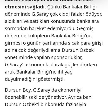
etmesini sağladı.
Çünkü Bankalar Birliği
Her halükârda, kullanıcılar, bu çerezlere izin vermedikleri
takdirde, kullanıcılara hedefli reklamlar
döneminde G.Saray çok ciddi faizler ödüyor,
gösterilmeyecektir."
aldıkları ve sattıkları konusunda bankalara
sormadan hareket edemiyordu. Geçmiş
Sizlere daha iyi bir hizmet sunabilmek için İnternet
dönemde kulüplerin Bankalar Birliği'ne
Sitemizde kendimize ve üçüncü kişilere ait çerezler
kullanılmaktadır. Bu çerezler vasıtasıyla çeşitli kişisel
girmesi o günün şartlarında sıcak para girişi
verileriniz işlenmekte olup gerekli olan çerezler bilgi
adına çok değerliydi ama Dursun Özbek
toplumu hizmetlerinin sunulması amacıyla
yönetiminde yapılan sponsorluklar,
kullanılmaktadır. Diğer çerezler, sitemizin daha işlevsel
G.Saray'ı ekonomik olarak güçlendirirken
kılınması ve kişiselleştirilmesi ve sizlere yönelik
reklam/pazarlama faaliyetlerinin yapılması, amaçlarıyla
artık Bankalar Birliği'ne ihtiyaç
sınırlı olarak açık rızanız dahilinde kullanılacaktır.
duyulmadığını göstermişti.
Çerezlere ilişkin tercihlerinizi aşağıda yer alan panel
Dursun Bey, G.Saray'da ekonomiyi
vasıtasıyla belirleyebilirsiniz. Çerezlere ilişkin detaylı bilgi
ödenebilir şekilde yönetiyor. Ayrıca ben
için Ayarlar butonuna tıklayabilir,
Çerez Bilgilendirme
Dursun Özbek'i bir konuda fazlasıyla
Metnimizi
ziyaret edebilirsiniz.