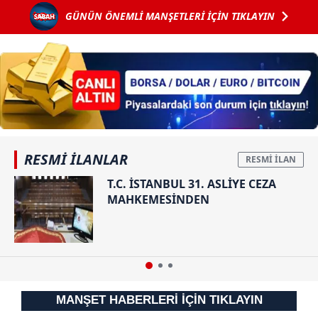
Köybaşı jübile
Ankara'ya
Bunca kokaine
GÜNÜN ÖNEMLİ MANŞETLERİ İÇİN TIKLAYIN
yaptı
ulaşacak YHT
uyumam...
için tarih
verildi
RESMİ İLANLAR
T.C. İSTANBUL 31. ASLİYE CEZA
MAHKEMESİNDEN
MANŞET HABERLERİ İÇİN TIKLAYIN