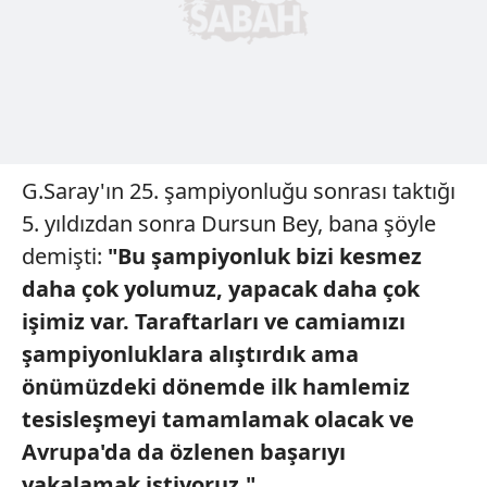
G.Saray'ın 25. şampiyonluğu sonrası taktığı
5. yıldızdan sonra Dursun Bey, bana şöyle
demişti:
"Bu şampiyonluk bizi
kesmez
daha çok yolumuz,
yapacak daha çok
işimiz var.
Taraftarları ve camiamızı
şampiyonluklara alıştırdık
ama
önümüzdeki dönemde ilk
hamlemiz
tesisleşmeyi tamamlamak
olacak ve
Avrupa'da da
özlenen başarıyı
yakalamak
istiyoruz."