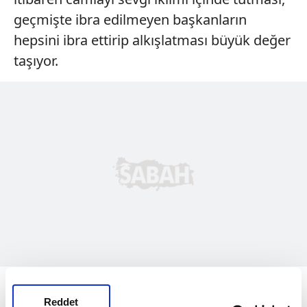
geçmişte ibra edilmeyen başkanların
hepsini ibra ettirip alkışlatması büyük değer
taşıyor.
G.Saray,
Dursun Başkan döneminde
kavgalardan
uzaklaşıp herkesin
sevgiyle
Reddet