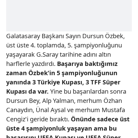
Galatasaray Başkanı Sayın Dursun Özbek,
üst üste 4. toplamda, 5. şampiyonluğunu
yaşayarak G.Saray tarihine adını altın
harflerle yazdırdı.
Başarıya baktığımız
zaman Özbek'in 5 şampiyonluğunun
yanında 3
Türkiye Kupası, 3 TFF Süper
Kupası da var.
Yine bu başarılardan sonra
Dursun Bey, Alp Yalman, merhum Özhan
Canaydın, Ünal Aysal ve merhum Mustafa
Cengiz'i geride bıraktı.
Önünde sadece
üst
üste 4 şampiyonluk
yaşayan
ama bu
başarısını
UEFA Kupası ve
UEFA Süper