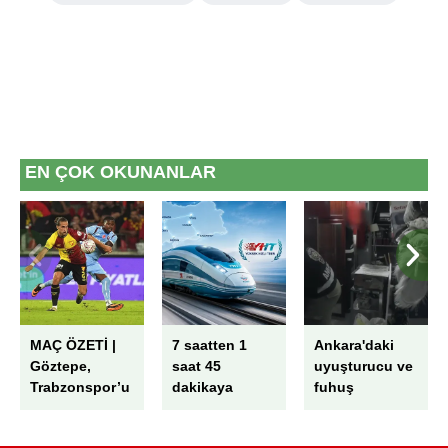
EN ÇOK OKUNANLAR
MAÇ ÖZETİ |
7 saatten 1
Ankara'daki
Göztepe,
saat 45
uyuşturucu ve
Trabzonspor’u
dakikaya
fuhuş
2 golle mağlup
düşecek!
operasyonunda
etti! İsmail
İstanbul ve
şok mesajlar: