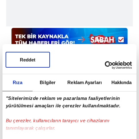
Reddet
Rıza
Bilgiler
Reklam Ayarları
Hakkında
Haber Girişi
Mete Efendioğlu - Editör
"Sitelerimizde reklam ve pazarlama faaliyetlerinin
yürütülmesi amaçları ile çerezler kullanılmaktadır.
Bu çerezler, kullanıcıların tarayıcı ve cihazlarını
#TRABZONSPOR
#CHİBUİKE NWAİWU
tanımlayarak çalışırlar.