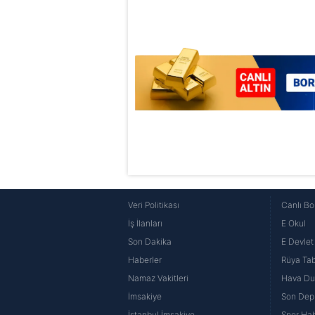
6698 sayılı Kişisel Verilerin 
mevzuata uygun olarak kullanılan
Veri Politikası
Canlı Bo
İş İlanları
E Okul
Son Dakika
E Devlet 
Haberler
Rüya Tabi
Namaz Vakitleri
Hava D
İmsakiye
Son Dep
İstanbul İmsakiye
Spor Hab