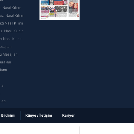
 Nasıl Kılınır
ı Nasıl Kılınır
ı Nasıl Kılınır
 Nasıl Kılınır
ı Nasıl Kılınır
sajları
 Mesajları
rakları
nlamı
na
ı
ları
k Bildirimi
Künye / İletişim
Kariyer