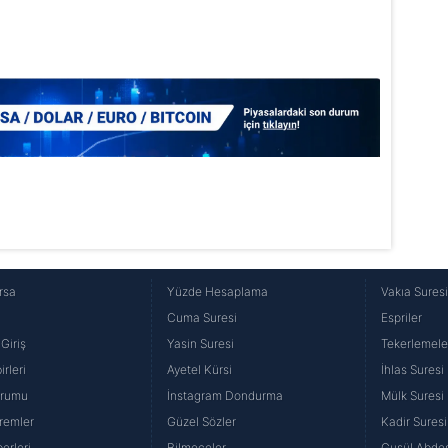
Korunması Kanunu uyarınca hazırlanmış Aydınlatma Metnimizi okum
 çerezlerle ilgili bilgi almak için lütfen
tıklayınız
.
rsa
Yüzde Hesaplama
Vakıa Sures
Cuma Suresi
Espriler
Giriş
Yasin Suresi
Tekerlemele
rleri
Ayetel Kürsi
İhlas Suresi
urumu
İnstagram Dondurma
Mülk Suresi
remler
Güzel Sözler
Kadir Suresi
erleri
Bilmeceler
Gusül Abdes