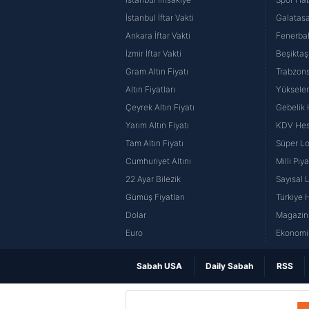
İstanbul İftar Vakti
Galatasa
Ankara İftar Vakti
Fenerba
İzmir İftar Vakti
Beşiktaş
Gram Altın Fiyatı
Trabzons
Altın Fiyatları
Yüksele
Çeyrek Altın Fiyatı
Gebelik
Yarım Altın Fiyatı
KDV He
Tam Altın Fiyatı
Süper Lo
Cumhuriyet Altını
Milli Pi
22 Ayar Bilezik
Sayısal 
Gümüş Fiyatları
Türkiye H
Dolar
Magazin 
Euro
Ekonomi 
Sabah USA
Daily Sabah
RSS