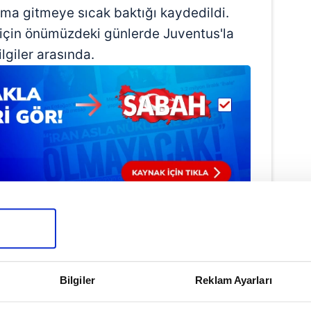
ıma gitmeye sıcak baktığı kaydedildi.
için önümüzdeki günlerde Juventus'la
giler arasında.
Haber Girişi
Bilgiler
Reklam Ayarları
e Efendioğlu - Editör