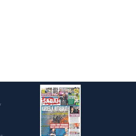
ak ve sitemizde ilgili
i
r
ti