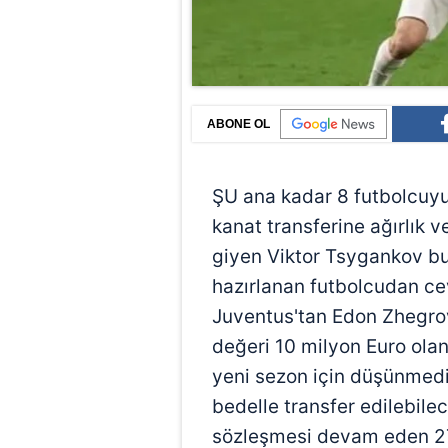
ABONE OL
ŞU ana kadar 8 futbolcuy
kanat transferine ağırlık v
giyen Viktor Tsygankov b
hazırlanan futbolcudan ce
Juventus'tan Edon Zhegro
değeri 10 milyon Euro ola
yeni sezon için düşünmedi
bedelle transfer edilebilec
sözleşmesi devam eden 27