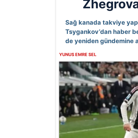
Zhegrova
Sağ kanada takviye yap
Tsygankov’dan haber be
de yeniden gündemine a
YUNUS EMRE SEL