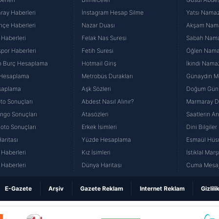
ray Haberleri
İnstagram Hesap Silme
Yatsı Namazı
hçe Haberleri
Nazar Duası
Akşam Namaz
 Haberleri
Felak Nas Suresi
Sabah Namaz
por Haberleri
Fetih Suresi
Öğlen Namazı
n Burç Hesaplama
Hotmail Giriş
İkindi Namaz
 Hesaplama
Metrobüs Durakları
Günaydın Me
saplama
Aşk Sözleri
Doğum Günü
to Sonuçları
Abdest Nasıl Alınır?
Marmaray Du
yango Sonuçları
Atasözleri
Saatlerin A
Loto Sonuçları
Erkek İsimleri
Dini Bilgiler
aritası
Yüzde Hesaplama
Esmaül Hüs
Haberleri
Kız İsimleri
İstiklal Marş
Haberleri
Dünya Haritası
Cuma Mesaj
E-Gazete
Arşiv
Gazete Reklam
Internet Reklam
Gizlili