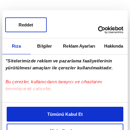
Haber Girişi
Reddet
Mete Efendioğlu - Editör
Rıza
Bilgiler
Reklam Ayarları
Hakkında
#DÜNYA ETNOSPOR BİRLİĞİ
#BİLAL ERDOĞAN
"Sitelerimizde reklam ve pazarlama faaliyetlerinin
yürütülmesi amaçları ile çerezler kullanılmaktadır.
Bu çerezler, kullanıcıların tarayıcı ve cihazlarını
tanımlayarak çalışırlar.
Bu çerezlere izin vermeniz halinde sizlere özel
EN ÇOK OKUNANLAR
kişiselleştirilmiş reklamlar sunabilir, sayfalarımızda sizlere
Tümünü Kabul Et
daha iyi reklam deneyimi yaşatabiliriz. Bunu yaparken
amacımızın size daha iyi bir reklam deneyimi sunmak