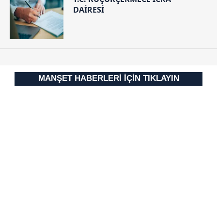
Çerezlere ilişkin tercihlerinizi aşağıda yer alan panel
DAİRESİ
vasıtasıyla belirleyebilirsiniz. Çerezlere ilişkin detaylı bilgi
için Ayarlar butonuna tıklayabilir,
Çerez Bilgilendirme
Metnimizi
ziyaret edebilirsiniz.
6698 sayılı Kişisel Verilerin Korunması Kanunu uyarınca
hazırlanmış Aydınlatma Metnimizi okumak ve sitemizde
MANŞET HABERLERİ İÇİN TIKLAYIN
ilgili mevzuata uygun olarak kullanılan çerezlerle ilgili bilgi
almak için lütfen
tıklayınız
.