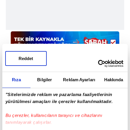
Reddet
Rıza
Bilgiler
Reklam Ayarları
Hakkında
Haber Girişi
"Sitelerimizde reklam ve pazarlama faaliyetlerinin
Aytunç Akın - Editör
yürütülmesi amaçları ile çerezler kullanılmaktadır.
Bu çerezler, kullanıcıların tarayıcı ve cihazlarını
#BEŞİKTAŞ
#BENFİCA
tanımlayarak çalışırlar.