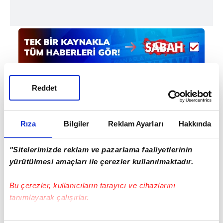
Reddet
Rıza
Bilgiler
Reklam Ayarları
Hakkında
Haber Girişi
Hakan Kurt - Editör
"Sitelerimizde reklam ve pazarlama faaliyetlerinin
yürütülmesi amaçları ile çerezler kullanılmaktadır.
#ALEXANDER ZVEREV
#WİMBLEDON
Bu çerezler, kullanıcıların tarayıcı ve cihazlarını
tanımlayarak çalışırlar.
Bu çerezlere izin vermeniz halinde sizlere özel