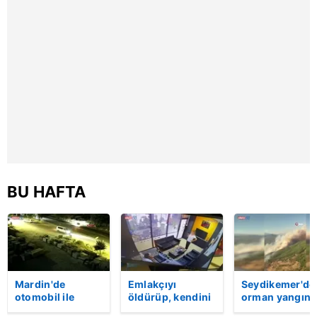
BU HAFTA
Mardin'de
Emlakçıyı
Seydikemer'de
otomobil ile
öldürüp, kendini
orman yangını
kamyon çarpıştı:
vurduğu olayın
Ekiplerin