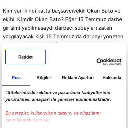
Kim var ikinci katta başsavcıvekili Okan Bato ve
ekibi. Kimdir Okan Bato? Eğer 15 Temmuz darbe
girişimi yapılmasaydı darbeci subayları zaten
yargılayacak kişi! 15 Temmuz'da darbeyi yöneten
askerlerin çoğunluğu İzmir'deki casusluk davasını
o kumpası hazırlayan askerler olarak gözüküyor.
Reddet
SALDIRIYA İÇERİDEN DESTEK
Rıza
Bilgiler
Reklam Ayarları
Hakkında
Olaydan sonra beş tane adliye çalışanı göz altına
alındı. Bunların üç tanesi PKK bağlantılı iki kadın
"Sitelerimizde reklam ve pazarlama faaliyetlerinin
memur FETÖ bağlantılı ve bu gözaltına alınan
yürütülmesi amaçları ile çerezler kullanılmaktadır.
şahısların en büyük özellikleri her gece nöbete
Bu çerezler, kullanıcıların tarayıcı ve cihazlarını
kalmak istemeleri. Bugüne kadar yapılan
tanımlayarak çalışırlar.
incelemeler sonucu ortaya çıkan netice ise