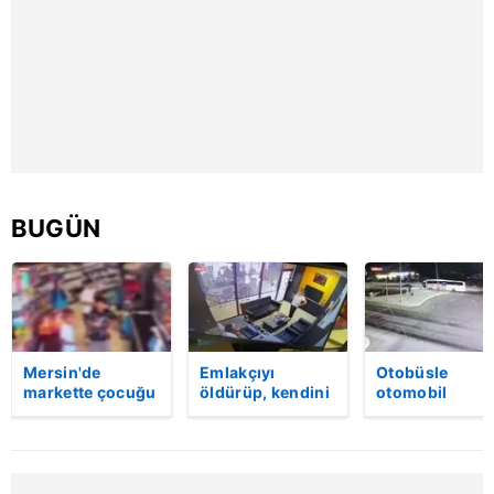
kullanılmaktadır. Diğer çerezler, sitemizin daha işlevsel
kılınması ve kişiselleştirilmesi ve sizlere yönelik
reklam/pazarlama faaliyetlerinin yapılması, amaçlarıyla
sınırlı olarak açık rızanız dahilinde kullanılacaktır.
Çerezlere ilişkin tercihlerinizi aşağıda yer alan panel
vasıtasıyla belirleyebilirsiniz. Çerezlere ilişkin detaylı bilgi
için Ayarlar butonuna tıklayabilir,
Çerez Bilgilendirme
Metnimizi
ziyaret edebilirsiniz.
BUGÜN
6698 sayılı Kişisel Verilerin Korunması Kanunu uyarınca
hazırlanmış Aydınlatma Metnimizi okumak ve sitemizde
ilgili mevzuata uygun olarak kullanılan çerezlerle ilgili bilgi
almak için lütfen
tıklayınız
.
Mersin'de
Emlakçıyı
Otobüsle
markette çocuğu
öldürüp, kendini
otomobil
darbeden
vurduğu olayın
kavşakta
şüpheli
görüntüsü
çarpıştı! Genç
gözaltında
ortaya çıktı |
sürücü hayatın
Video
kaybetti | Vide