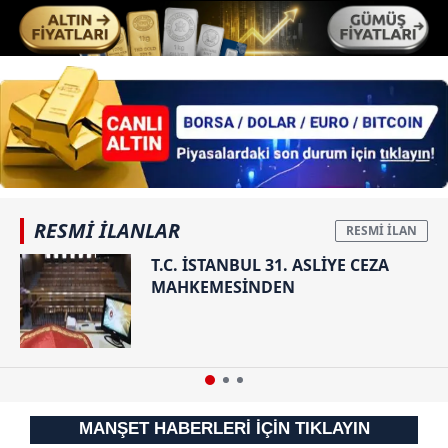
kullanılmaktadır. Diğer çerezler, sitemizin daha işlevsel
kılınması ve kişiselleştirilmesi ve sizlere yönelik
reklam/pazarlama faaliyetlerinin yapılması, amaçlarıyla
sınırlı olarak açık rızanız dahilinde kullanılacaktır.
Çerezlere ilişkin tercihlerinizi aşağıda yer alan panel
vasıtasıyla belirleyebilirsiniz. Çerezlere ilişkin detaylı bilgi
için Ayarlar butonuna tıklayabilir,
Çerez Bilgilendirme
Metnimizi
ziyaret edebilirsiniz.
RESMİ İLANLAR
T.C. İSTANBUL 31. ASLİYE CEZA
6698 sayılı Kişisel Verilerin Korunması Kanunu uyarınca
MAHKEMESİNDEN
hazırlanmış Aydınlatma Metnimizi okumak ve sitemizde
ilgili mevzuata uygun olarak kullanılan çerezlerle ilgili bilgi
almak için lütfen
tıklayınız
.
MANŞET HABERLERİ İÇİN TIKLAYIN