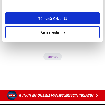
Bu çerezlere izin vermeniz halinde sizlere özel
kişiselleştirilmiş reklamlar sunabilir, sayfalarımızda sizlere
Tümünü Kabul Et
daha iyi reklam deneyimi yaşatabiliriz. Bunu yaparken
amacımızın size daha iyi bir reklam deneyimi sunmak
olduğunu ve sizlere en iyi içerikleri sunabilmek adına
Kişiselleştir
elimizden gelen çabayı gösterdiğimizi ve bu noktada,
reklamların maliyetlerimizi karşılamak noktasında tek gelir
kalemimiz olduğunu sizlere hatırlatmak isteriz.
#BURSA
Her halükârda, kullanıcılar, bu çerezlere izin vermedikleri
takdirde, kullanıcılara hedefli reklamlar
gösterilmeyecektir."
Sizlere daha iyi bir hizmet sunabilmek için İnternet
Sitemizde kendimize ve üçüncü kişilere ait çerezler
kullanılmaktadır. Bu çerezler vasıtasıyla çeşitli kişisel
GÜNÜN EN ÖNEMLİ MANŞETLERİ İÇİN TIKLAYIN
verileriniz işlenmekte olup gerekli olan çerezler bilgi
toplumu hizmetlerinin sunulması amacıyla