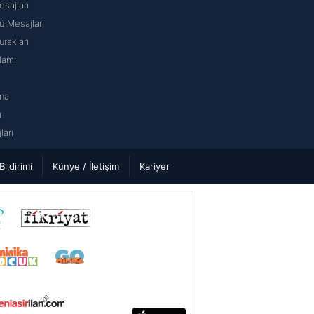
sajları
 Mesajları
rakları
lamı
na
ı
arı
 Bildirimi
Künye / İletişim
Kariyer