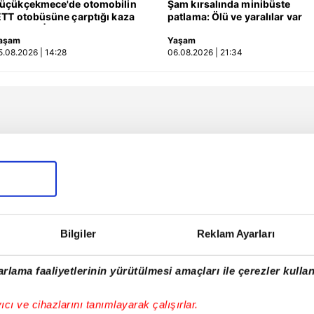
üçükçekmece'de otomobilin
Şam kırsalında minibüste
ETT otobüsüne çarptığı kaza
patlama: Ölü ve yaralılar var
amerada | Video
aşam
Yaşam
5.08.2026 | 14:28
06.08.2026 | 21:34
Bilgiler
Reklam Ayarları
rlama faaliyetlerinin yürütülmesi amaçları ile çerezler kullan
yıcı ve cihazlarını tanımlayarak çalışırlar.