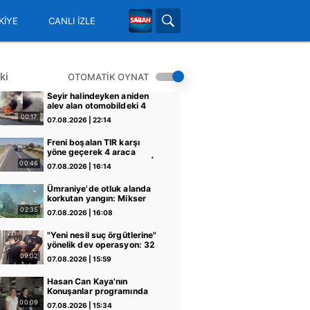
KİYE
CANLI İZLE
ki
OTOMATİK OYNAT
Seyir halindeyken aniden
alev alan otomobildeki 4
kişi yaralandı
00:17
07.08.2026 | 22:14
Freni boşalan TIR karşı
yöne geçerek 4 araca
çarptı! O anlar kamerada |
00:46
07.08.2026 | 16:14
Video
Ümraniye'de otluk alanda
korkutan yangın: Mikser
hortumuyla müdahale
02:35
07.08.2026 | 16:08
edildi | Video
"Yeni nesil suç örgütlerine"
yönelik dev operasyon: 32
şüpheli adliyeye sevk edildi
09:02
07.08.2026 | 15:59
| Video
Hasan Can Kaya'nın
Konuşanlar programında
çalışma izni bulunmayan
00:09
07.08.2026 | 15:34