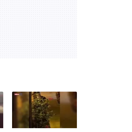
karşı yönden gelen aracın
01:14
07.08.2026 | 09:27
altında kaldı! Korkunç anlar
kamerada | Video
Eskişehir'de kazanın
ardından çıkan bıçaklı
kavga kameraya yansıdı: 2
02:05
07.08.2026 | 08:22
yaralı | Video
Kartal'da minibüs yangını:
Peş peşe patlamalar
paniğe neden oldu | Video
01:38
07.08.2026 | 08:11
Şam kırsalında minibüste
patlama: Ölü ve yaralılar
var
00:16
06.08.2026 | 21:34
Traktör ve otobüs çarpıştı,
kaza ucuz atlatıldı
01:43
06.08.2026 | 19:09
Kastamonu'da vahşet!
Komşusunu öldürüp evini
ve aracını ateşe verdi |
00:24
06.08.2026 | 15:49
Video
Muğla'da park halindeki
midibüste yangın çıktı |
Video
02:07
06.08.2026 | 15:35