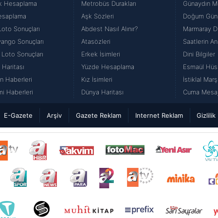
k Hesaplama
Metrobüs Durakları
Günaydın Me
esaplama
Aşk Sözleri
Doğum Günü
Loto Sonuçları
Abdest Nasıl Alınır?
Marmaray Du
iyango Sonuçları
Atasözleri
Saatlerin An
 Loto Sonuçları
Erkek İsimleri
Dini Bilgiler
 Haritası
Yüzde Hesaplama
Esmaül Hüs
n Haberleri
Kız İsimleri
İstiklal Marş
i Haberleri
Dünya Haritası
Cuma Mesajl
E-Gazete
Arşiv
Gazete Reklam
Internet Reklam
Gizlilik