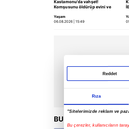
Kastamonu'da vahşet!
K
Komşusunu öldürüp evini ve
İ
aracını ateşe verdi | Video
k
Yaşam
Y
06.08.2026 | 15:49
0
Reddet
Rıza
"Sitelerimizde reklam ve paza
BU HAFTA
Bu çerezler, kullanıcıların tara