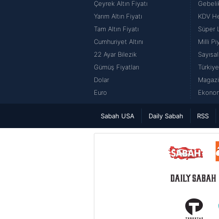
Çeyrek Altın Fiyatı
Gebeli
Yarım Altın Fiyatı
KDV H
Tam Altın Fiyatı
Süper 
Cumhuriyet Altını
Milli P
22 Ayar Bilezik
Sayısal
Gümüş Fiyatları
Türkiye
Dolar
Magazi
Euro
Ekonom
Sabah USA
Daily Sabah
RSS