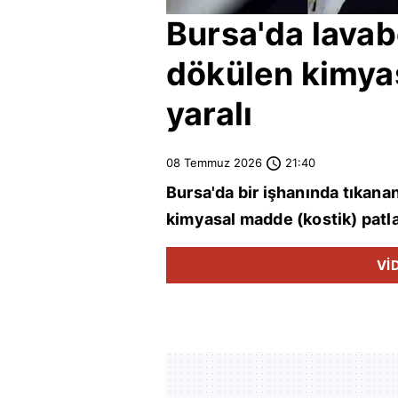
Bursa
'da lava
dökülen kimyas
yaralı
08 Temmuz 2026
21:40
Bursa
'da bir işhanında tıkana
kimyasal madde (kostik) patl
Vİ