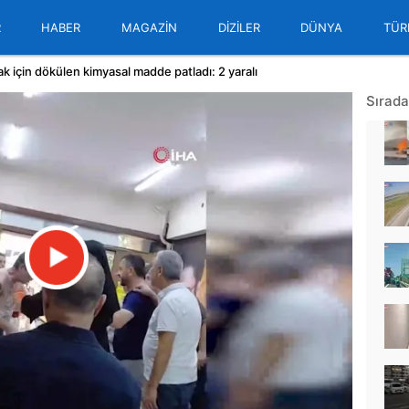
R
HABER
MAGAZİN
DİZİLER
DÜNYA
TÜR
 için dökülen kimyasal madde patladı: 2 yaralı
Sırada