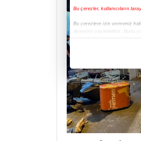
Bu çerezler, kullanıcıların tara
Bu çerezlere izin vermeniz halin
deneyimi yaşatabiliriz. Bunu y
içerikleri sunabilmek adına el
noktasında tek gelir kalemimiz 
Her halükârda, kullanıcılar, bu 
Sizlere daha iyi bir hizmet sun
çerezler vasıtasıyla çeşitli kiş
amacıyla kullanılmaktadır. Diğer
reklam/pazarlama faaliyetlerinin
Çerezlere ilişkin tercihlerinizi 
butonuna tıklayabilir,
Çerez Bi
6698 sayılı Kişisel Verilerin 