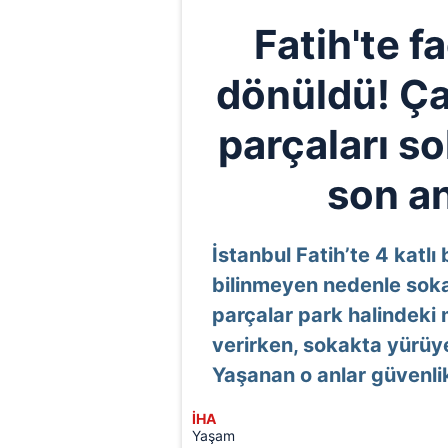
Fatih'te f
dönüldü! Ça
parçaları so
son a
İstanbul Fatih’te 4 katlı
bilinmeyen nedenle soka
parçalar park halindeki 
verirken, sokakta yürüye
Yaşanan o anlar güvenli
İHA
Yaşam