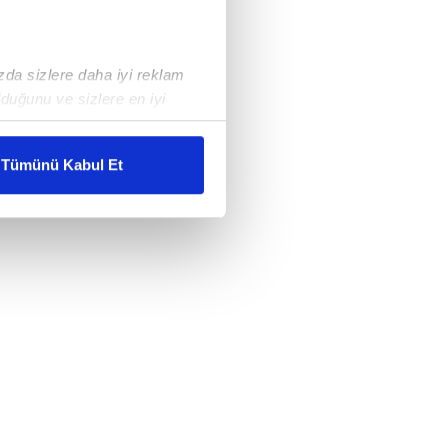
ızda sizlere daha iyi reklam
duğunu ve sizlere en iyi
liyetlerimizi karşılamak
Tümünü Kabul Et
ar gösterilmeyecektir."
çerezler kullanılmaktadır. Bu
u hizmetlerinin sunulması
i ve sizlere yönelik
nılacaktır.
kin detaylı bilgi için Ayarlar
ak ve sitemizde ilgili