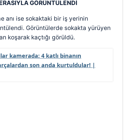
ERASIYLA GÖRÜNTÜLENDİ
 çerezlerle ilgili bilgi almak için lütfen
tıklayınız
.
anı ise sokaktaki bir iş yerinin
ntülendi. Görüntülerde sokakta yürüyen
dan koşarak kaçtığı görüldü.
lar kamerada: 4 katlı binanın
rçalardan son anda kurtuldular! |