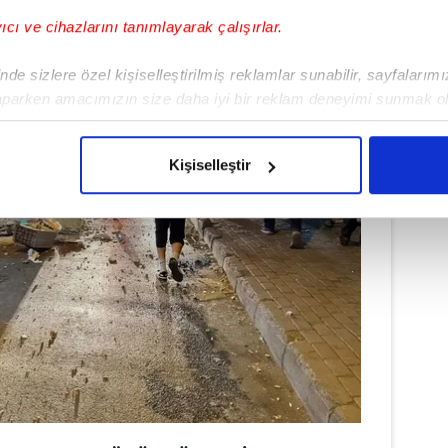
yıcı ve cihazlarını tanımlayarak çalışırlar.
de sizlere özel kişiselleştirilmiş reklamlar sunabilir, sayfalarım
aparken amacımızın size daha iyi bir reklam deneyimi sunmak ol
imizden gelen çabayı gösterdiğimizi ve bu noktada, reklamların ma
olduğunu sizlere hatırlatmak isteriz.
Kişiselleştir
çerezlere izin vermedikleri takdirde, kullanıcılara hedefli reklaml
abilmek için İnternet Sitemizde kendimize ve üçüncü kişilere ait 
isel verileriniz işlenmekte olup gerekli olan çerezler bilgi toplum
 çerezler, sitemizin daha işlevsel kılınması ve kişiselleştirilmes
 yapılması, amaçlarıyla sınırlı olarak açık rızanız dahilinde kulla
aşağıda yer alan panel vasıtasıyla belirleyebilirsiniz. Çerezlere iliş
lgilendirme Metnimizi
ziyaret edebilirsiniz.
Korunması Kanunu uyarınca hazırlanmış Aydınlatma Metnimizi okum