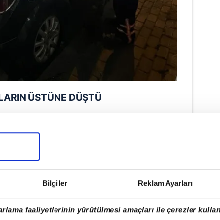
LARIN ÜSTÜNE DÜŞTÜ
arı binanın önünde park halindeki
rar görürken çevredeki bazı iş yerlerinin
ne olay yerine itfaiye, polis ve zabıta
 ekipleri sokakta güvenlik önlemi alırken,
plerince temizlendi.
Bilgiler
Reklam Ayarları
rlama faaliyetlerinin yürütülmesi amaçları ile çerezler kullan