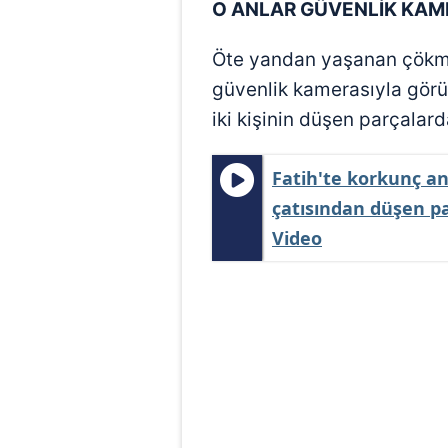
O ANLAR GÜVENLİK KAM
mevzuata uygun olarak kullanılan
Öte yandan yaşanan çökme 
güvenlik kamerasıyla görü
iki kişinin düşen parçalar
Fatih'te korkunç an
çatısından düşen pa
Video