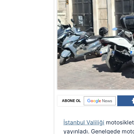
ABONE OL
İstanbul Valiliği
motosikletl
yayınladı. Genelgede motos