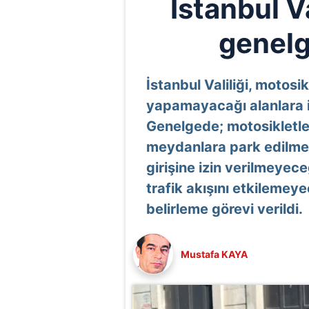
İstanbul Va
genelg
İstanbul Valiliği, motosi
yapamayacağı alanlara il
Genelgede; motosikletler
meydanlara park edilmes
girişine izin verilmeyeceğ
trafik akışını etkilemey
belirleme görevi verildi.
Mustafa KAYA