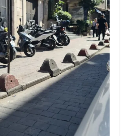
 çerezlerle ilgili bilgi almak için lütfen
tıklayınız
.