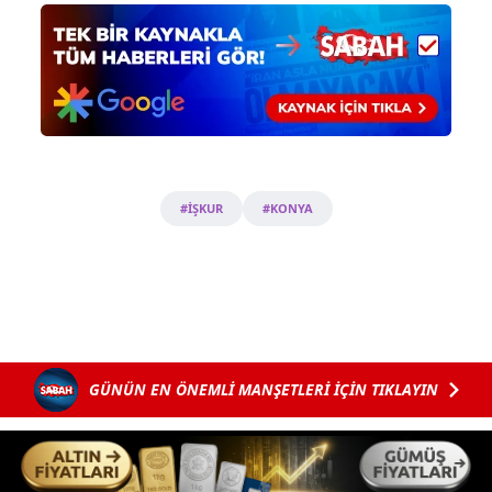
#İŞKUR
#KONYA
GÜNÜN EN ÖNEMLİ MANŞETLERİ İÇİN TIKLAYIN