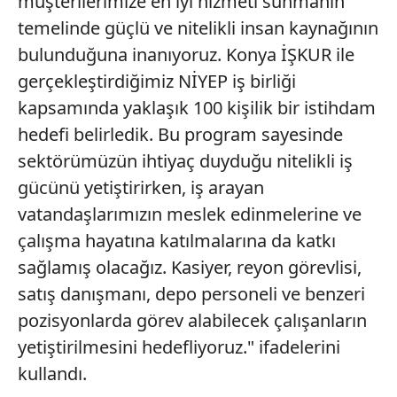
müşterilerimize en iyi hizmeti sunmanın
6698 sayılı Kişisel Verilerin Korunması Kanunu uyarınca
temelinde güçlü ve nitelikli insan kaynağının
hazırlanmış Aydınlatma Metnimizi okumak ve sitemizde
bulunduğuna inanıyoruz. Konya İŞKUR ile
ilgili mevzuata uygun olarak kullanılan çerezlerle ilgili bilgi
almak için lütfen
tıklayınız
.
gerçekleştirdiğimiz NİYEP iş birliği
kapsamında yaklaşık 100 kişilik bir istihdam
hedefi belirledik. Bu program sayesinde
sektörümüzün ihtiyaç duyduğu nitelikli iş
gücünü yetiştirirken, iş arayan
vatandaşlarımızın meslek edinmelerine ve
çalışma hayatına katılmalarına da katkı
sağlamış olacağız. Kasiyer, reyon görevlisi,
satış danışmanı, depo personeli ve benzeri
pozisyonlarda görev alabilecek çalışanların
yetiştirilmesini hedefliyoruz." ifadelerini
kullandı.