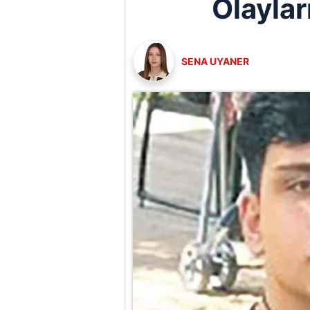
Olaylar
SENA UYANER