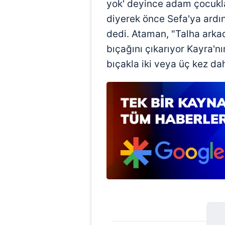
yok' deyince adam çocukla
mevzuata uygun olarak kullanılan
diyerek önce Sefa'ya ard
dedi. Ataman, "Talha arkad
bıçağını çıkarıyor Kayra'n
bıçakla iki veya üç kez dah