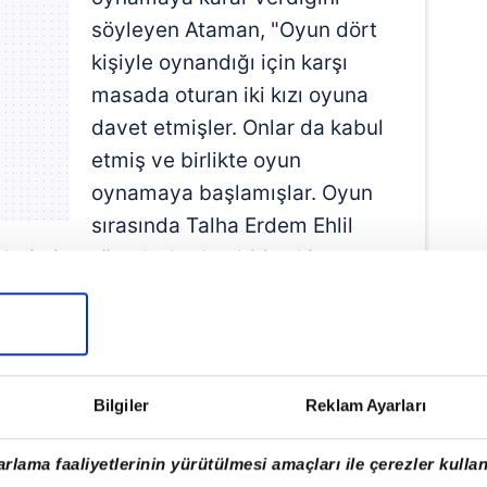
söyleyen Ataman, "Oyun dört
kişiyle oynandığı için karşı
masada oturan iki kızı oyuna
davet etmişler. Onlar da kabul
etmiş ve birlikte oyun
oynamaya başlamışlar. Oyun
sırasında Talha Erdem Ehlil
erimize göre, kızlardan biri eski
a ne Talha'yı ne de kızları tanıyordu"
Bilgiler
Reklam Ayarları
rlama faaliyetlerinin yürütülmesi amaçları ile çerezler kullan