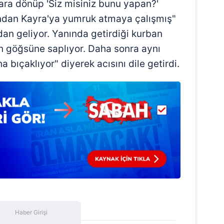
ra dönüp 'Siz misiniz bunu yapan?'
 çerezlerle ilgili bilgi almak için lütfen
tıklayınız
.
ından Kayra'ya yumruk atmaya çalışmış"
an geliyor. Yanında getirdiği kurban
ın göğsüne saplıyor. Daha sonra aynı
a bıçaklıyor" diyerek acısını dile getirdi.
Haber Girişi