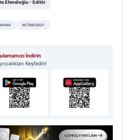
e Efendioğlu - Editör
NKARA
#ETİMESGUT
lamamızı İndirin
ıcalıkları Keşfedin!