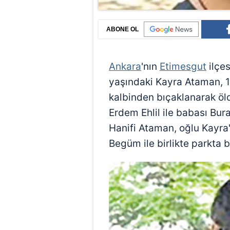
ABONE OL
Ankara
'nın
Etimesgut
ilçe
yaşındaki Kayra Ataman, 1
kalbinden bıçaklanarak öld
Erdem Ehlil ile babası Bu
Hanifi Ataman, oğlu Kayra'
Begüm ile birlikte parkta b