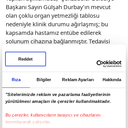
Başkanı Sayın Gülşah Durbay'ın mevcut
olan çoklu organ yetmezliği tablosu
nedeniyle klinik durumu ağırlaşmış; bu
kapsamda hastamız entübe edilerek
solunum cihazına bağlanmıştır. Tedavisi
yoğun bakım şartlarında sürdürülmektedir"
denildi.
Reddet
DURUMUNUN KRİTİK OLDUĞU
BELİRTİLMİŞTİ
Rıza
Bilgiler
Reklam Ayarları
Hakkında
Manisa Şehir Hastanesinde, kanser tedavisi
"Sitelerimizde reklam ve pazarlama faaliyetlerinin
görürken çoklu organ yetmezliği tanısı
yürütülmesi amaçları ile çerezler kullanılmaktadır.
konulan Şehzadeler Belediye Başkanı
Bu çerezler, kullanıcıların tarayıcı ve cihazlarını
Gülşah Durbay'ın sağlık durumu hakkında
tanımlayarak çalışırlar.
Manisa Şehir Hastanesi Başhekimi Uzm. Dr.