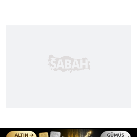
kullanılmaktadır. Diğer çerezler, sitemizin daha işlevsel
kılınması ve kişiselleştirilmesi ve sizlere yönelik
reklam/pazarlama faaliyetlerinin yapılması, amaçlarıyla
sınırlı olarak açık rızanız dahilinde kullanılacaktır.
Çerezlere ilişkin tercihlerinizi aşağıda yer alan panel
vasıtasıyla belirleyebilirsiniz. Çerezlere ilişkin detaylı bilgi
için Ayarlar butonuna tıklayabilir,
Çerez Bilgilendirme
Metnimizi
ziyaret edebilirsiniz.
6698 sayılı Kişisel Verilerin Korunması Kanunu uyarınca
hazırlanmış Aydınlatma Metnimizi okumak ve sitemizde
ilgili mevzuata uygun olarak kullanılan çerezlerle ilgili bilgi
almak için lütfen
tıklayınız
.