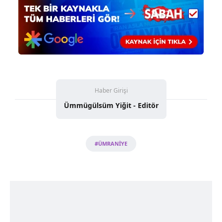
almak için lütfen
tıklayınız
.
Haber Girişi
Ümmügülsüm Yiğit - Editör
#ÜMRANİYE