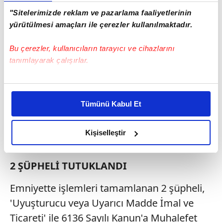
"Sitelerimizde reklam ve pazarlama faaliyetlerinin
yürütülmesi amaçları ile çerezler kullanılmaktadır.
Bu çerezler, kullanıcıların tarayıcı ve cihazlarını
tanımlayarak çalışırlar.
Bu çerezlere izin vermeniz halinde sizlere özel
kişiselleştirilmiş reklamlar sunabilir, sayfalarımızda sizlere
Tümünü Kabul Et
daha iyi reklam deneyimi yaşatabiliriz. Bunu yaparken
amacımızın size daha iyi bir reklam deneyimi sunmak
olduğunu ve sizlere en iyi içerikleri sunabilmek adına
Kişiselleştir
elimizden gelen çabayı gösterdiğimizi ve bu noktada,
reklamların maliyetlerimizi karşılamak noktasında tek gelir
2 ŞÜPHELİ TUTUKLANDI
kalemimiz olduğunu sizlere hatırlatmak isteriz.
Emniyette işlemleri tamamlanan 2 şüpheli,
Her halükârda, kullanıcılar, bu çerezlere izin vermedikleri
'Uyuşturucu veya Uyarıcı Madde İmal ve
takdirde, kullanıcılara hedefli reklamlar
gösterilmeyecektir."
Ticareti' ile 6136 Sayılı Kanun'a Muhalefet