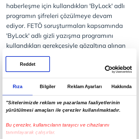
haberleşme için kullandıkları 'ByLock' adlı
programın şifreleri çözülmeye devam
ediyor. FETÖ soruşturmaları kapsamında
'ByLock' adlı gizli yazışma programını
kullandıkları gerekçesiyle gözaltına alınan
şüphelilerin cep telefonu ve bilgisayar
Reddet
incelemelerinde 'ByLock' ile ilgili yeni veriler
elde edildi. Şifreleri kırılmaya devam edilen
FETÖ üyelerine yönelik son incelemelerde;
Rıza
Bilgiler
Reklam Ayarları
Hakkında
şifreli yazılım kullanan kişi sayısı 53 binden
"Sitelerimizde reklam ve pazarlama faaliyetlerinin
250 bine çıktı.
yürütülmesi amaçları ile çerezler kullanılmaktadır.
BİLİŞİM UZMANLARI İNCELİYOR
Bu çerezler, kullanıcıların tarayıcı ve cihazlarını
tanımlayarak çalışırlar.
Şüphelilerin ofislerinde ve ikamet