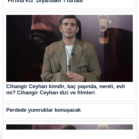
‘Fırtına Kız’ Diyarbakır’ı turladı
Cihangir Ceyhan kimdir, kaç yaşında, nereli, evli
mi? Cihangir Ceyhan dizi ve filmleri
Perdede yumruklar konuşacak