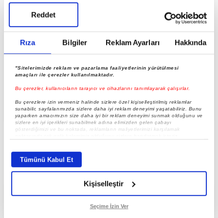
Reddet
Rıza
Bilgiler
Reklam Ayarları
Hakkında
"Sitelerimizde reklam ve pazarlama faaliyetlerinin yürütülmesi
amaçları ile çerezler kullanılmaktadır.
Cihangir Ceyhan açıkladı: Dengeler’in ikinci
Bu çerezler, kullanıcıların tarayıcı ve cihazlarını tanımlayarak çalışırlar.
sezonu gelecek mi? “Herhalde yapamayacağız bu
Bu çerezlere izin vermeniz halinde sizlere özel kişiselleştirilmiş reklamlar
işi” dedik!
sunabilir, sayfalarımızda sizlere daha iyi reklam deneyimi yaşatabiliriz. Bunu
yaparken amacımızın size daha iyi bir reklam deneyimi sunmak olduğunu ve
sizlere en iyi içerikleri sunabilmek adına elimizden gelen çabayı
gösterdiğimizi ve bu noktada, reklamların maliyetlerimizi karşılamak
noktasında tek gelir kalemimiz olduğunu sizlere hatırlatmak isteriz.
Her halükârda, kullanıcılar, bu çerezlere izin vermedikleri takdirde,
kullanıcılara hedefli reklamlar gösterilmeyecektir."
Tümünü Kabul Et
Sizlere daha iyi bir hizmet sunabilmek için İnternet Sitemizde kendimize ve
üçüncü kişilere ait çerezler kullanılmaktadır. Bu çerezler vasıtasıyla çeşitli
Kişiselleştir
kişisel verileriniz işlenmekte olup gerekli olan çerezler bilgi toplumu
hizmetlerinin sunulması amacıyla kullanılmaktadır. Diğer çerezler, sitemizin
daha işlevsel kılınması ve kişiselleştirilmesi ve sizlere yönelik
reklam/pazarlama faaliyetlerinin yapılması, amaçlarıyla sınırlı olarak açık
Seçime İzin Ver
rızanız dahilinde kullanılacaktır.