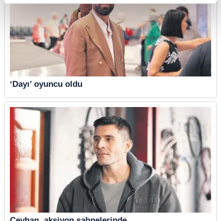
Çerezlere ilişkin tercihlerinizi aşağıda yer alan panel vasıtasıyla
belirleyebilirsiniz. Çerezlere ilişkin detaylı bilgi için Ayarlar butonuna
tıklayabilir,
Çerez Bilgilendirme Metnimizi
ziyaret edebilirsiniz.
6698 sayılı Kişisel Verilerin Korunması Kanunu uyarınca hazırlanmış
Aydınlatma Metnimizi okumak ve sitemizde ilgili mevzuata uygun olarak
kullanılan çerezlerle ilgili bilgi almak için lütfen
tıklayınız
.
‘Dayı’ oyuncu oldu
Ceyhan, aksiyon sahnelerinde