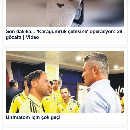
6698 sayılı Kişisel Verilerin Korunması Kanunu uyarınca hazırlanmış
Aydınlatma Metnimizi okumak ve sitemizde ilgili mevzuata uygun olarak
kullanılan çerezlerle ilgili bilgi almak için lütfen
tıklayınız
.
Son dakika... 'Karagümrük çetesine' operasyon: 28
gözaltı | Video
Ültimatom için çok geç!