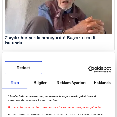
2 aydır her yerde aranıyordu! Başsız cesedi
bulundu
Reddet
Rıza
Bilgiler
Reklam Ayarları
Hakkında
"Sitelerimizde reklam ve pazarlama faaliyetlerinin yürütülmesi
amaçları ile çerezler kullanılmaktadır.
Bu çerezler, kullanıcıların tarayıcı ve cihazlarını tanımlayarak çalışırlar.
Diyarbakır’da 18 gündür kayıp engelli adam her
Bu çerezlere izin vermeniz halinde sizlere özel kişiselleştirilmiş reklamlar