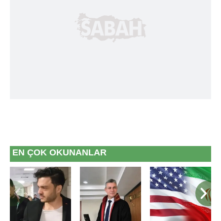
verileriniz işlenmekte olup gerekli olan çerezler bilgi
toplumu hizmetlerinin sunulması amacıyla
kullanılmaktadır. Diğer çerezler, sitemizin daha işlevsel
kılınması ve kişiselleştirilmesi ve sizlere yönelik
reklam/pazarlama faaliyetlerinin yapılması, amaçlarıyla
sınırlı olarak açık rızanız dahilinde kullanılacaktır.
Çerezlere ilişkin tercihlerinizi aşağıda yer alan panel
vasıtasıyla belirleyebilirsiniz. Çerezlere ilişkin detaylı bilgi
için Ayarlar butonuna tıklayabilir,
Çerez Bilgilendirme
Metnimizi
ziyaret edebilirsiniz.
6698 sayılı Kişisel Verilerin Korunması Kanunu uyarınca
EN ÇOK OKUNANLAR
hazırlanmış Aydınlatma Metnimizi okumak ve sitemizde
ilgili mevzuata uygun olarak kullanılan çerezlerle ilgili bilgi
almak için lütfen
tıklayınız
.