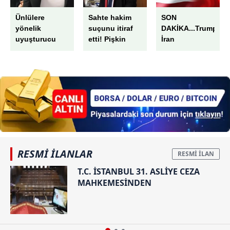
Ünlülere
Sahte hakim
SON
yönelik
suçunu itiraf
DAKİKA...Trump’ta
uyuşturucu
etti! Pişkin
İran
soruşturması:
sözler:
açıklaması:
11 ismin test
‘Hayatımı yalan
"Derin
sonucu pozitif!
üzerine
görüşmeler
İlyas Yalçıntaş,
kurdum’
yürütüyoruz"
Asude
Mercan....
RESMİ İLANLAR
T.C. İSTANBUL 31. ASLİYE CEZA
MAHKEMESİNDEN