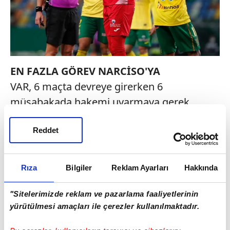
EN FAZLA GÖREV NARCİSO'YA
VAR, 6 maçta devreye girerken 6
müsabakada hakemi uyarmaya gerek
duymadı. Bu süreçte federasyon en fazla
Reddet
görevi Andre Narciso'ya verdi. 41 yaşındaki
Portekizli hakem,
Karagümrük
-
Fenerbahçe
ile
Adana Demirspor
-Galatasaray
Rıza
Bilgiler
Reklam Ayarları
Hakkında
maçlarında VAR'ın başındaydı. Melero
Lopez, Fabio Melo, Johan Higler, Gonzalez
"Sitelerimizde reklam ve pazarlama faaliyetlerinin
yürütülmesi amaçları ile çerezler kullanılmaktadır.
Fuertes, Daniele Paterna, Benjamin Brand,
Francisco Hernandez, Pol Van Boekel,