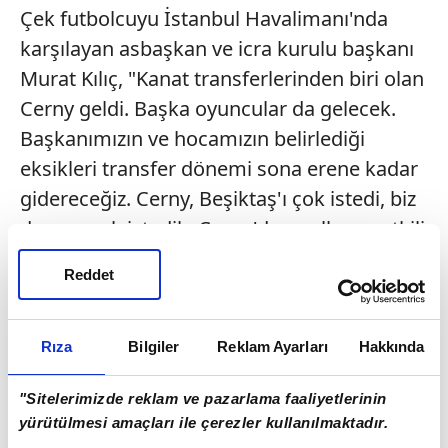
Çek futbolcuyu İstanbul Havalimanı'nda
karşılayan asbaşkan ve icra kurulu başkanı
Murat Kılıç, "Kanat transferlerinden biri olan
Cerny geldi. Başka oyuncular da gelecek.
Başkanımızın ve hocamızın belirlediği
eksikleri transfer dönemi sona erene kadar
gidereceğiz. Cerny, Beşiktaş'ı çok istedi, biz
de onu çok istedik. Cerny'den goller ve etkili
oyunlarla taraftarlarımızı coşturmasını
Reddet
bekliyoruz." ifadelerini kullandı.
CERNY: "BAŞLAMAK İÇİN
Rıza
Bilgiler
Reklam Ayarları
Hakkında
SABIRSIZLANIYORUM"
"Sitelerimizde reklam ve pazarlama faaliyetlerinin
Kendisini çok iyi hissettiğini belirten Cerny
yürütülmesi amaçları ile çerezler kullanılmaktadır.
ise "Arkadaşlarımla buluşmak için