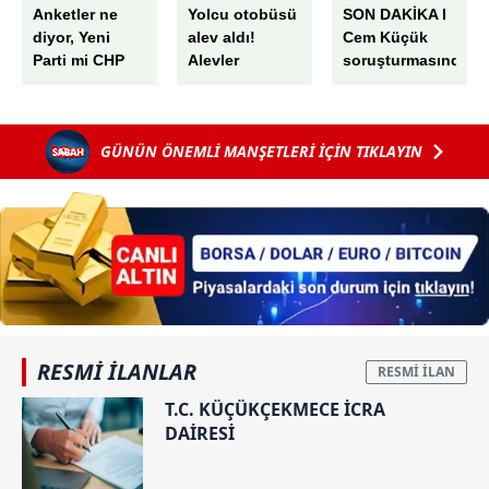
Anketler ne
Yolcu otobüsü
SON DAKİKA I
diyor, Yeni
alev aldı!
Cem Küçük
Parti mi CHP
Alevler
soruşturmasında
mi?
büyümede
yeni gelişme:
söndürüldü
Gazeteci Tahir
Sarıkaya
GÜNÜN ÖNEMLİ MANŞETLERİ İÇİN TIKLAYIN
adliyeye sevk
edildi! Kaynağı
belirsiz para
girişi...
RESMİ İLANLAR
T.C. KÜÇÜKÇEKMECE İCRA
DAİRESİ