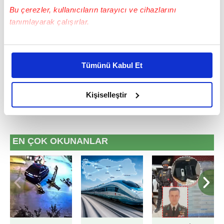
Bu çerezler, kullanıcıların tarayıcı ve cihazlarını
Doğukan Yıldırım - Editör
tanımlayarak çalışırlar.
Bu çerezlere izin vermeniz halinde sizlere özel
#ZİRAAT TÜRKİYE KUPASI
kişiselleştirilmiş reklamlar sunabilir, sayfalarımızda sizlere
Tümünü Kabul Et
daha iyi reklam deneyimi yaşatabiliriz. Bunu yaparken
amacımızın size daha iyi bir reklam deneyimi sunmak
olduğunu ve sizlere en iyi içerikleri sunabilmek adına
Kişiselleştir
elimizden gelen çabayı gösterdiğimizi ve bu noktada,
reklamların maliyetlerimizi karşılamak noktasında tek gelir
kalemimiz olduğunu sizlere hatırlatmak isteriz.
EN ÇOK OKUNANLAR
Her halükârda, kullanıcılar, bu çerezlere izin vermedikleri
takdirde, kullanıcılara hedefli reklamlar
gösterilmeyecektir."
Sizlere daha iyi bir hizmet sunabilmek için İnternet
Sitemizde kendimize ve üçüncü kişilere ait çerezler