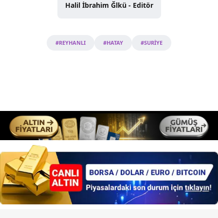
Halil İbrahim Ğlkü - Editör
#REYHANLI
#HATAY
#SURİYE