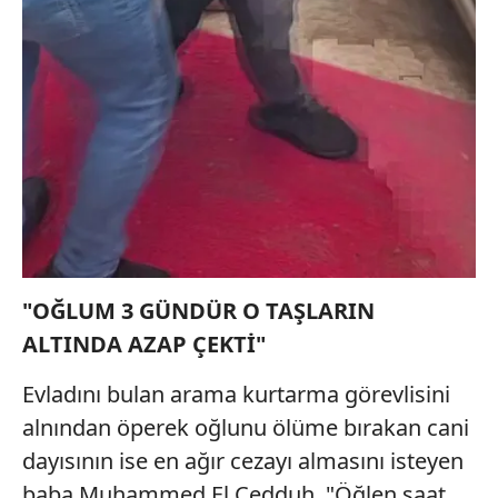
"OĞLUM 3 GÜNDÜR O TAŞLARIN
ALTINDA AZAP ÇEKTİ"
Evladını bulan arama kurtarma görevlisini
alnından öperek oğlunu ölüme bırakan cani
dayısının ise en ağır cezayı almasını isteyen
baba Muhammed El Cedduh, "Öğlen saat