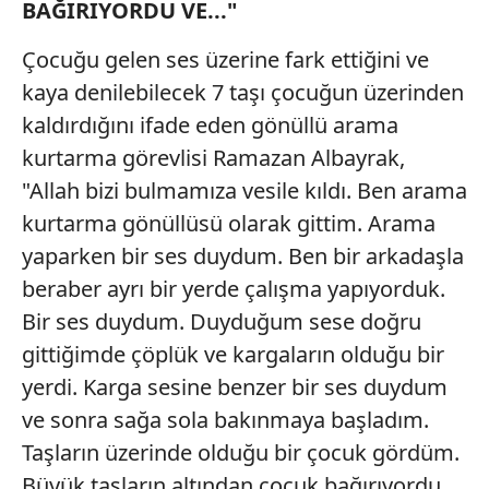
BAĞIRIYORDU VE..."
Sizlere daha iyi bir hizmet sunabilmek için İnternet
Sitemizde kendimize ve üçüncü kişilere ait çerezler
Çocuğu gelen ses üzerine fark ettiğini ve
kullanılmaktadır. Bu çerezler vasıtasıyla çeşitli kişisel
kaya denilebilecek 7 taşı çocuğun üzerinden
verileriniz işlenmekte olup gerekli olan çerezler bilgi
kaldırdığını ifade eden gönüllü arama
toplumu hizmetlerinin sunulması amacıyla
kullanılmaktadır. Diğer çerezler, sitemizin daha işlevsel
kurtarma görevlisi Ramazan Albayrak,
kılınması ve kişiselleştirilmesi ve sizlere yönelik
"Allah bizi bulmamıza vesile kıldı. Ben arama
reklam/pazarlama faaliyetlerinin yapılması, amaçlarıyla
kurtarma gönüllüsü olarak gittim. Arama
sınırlı olarak açık rızanız dahilinde kullanılacaktır.
yaparken bir ses duydum. Ben bir arkadaşla
Çerezlere ilişkin tercihlerinizi aşağıda yer alan panel
beraber ayrı bir yerde çalışma yapıyorduk.
vasıtasıyla belirleyebilirsiniz. Çerezlere ilişkin detaylı bilgi
Bir ses duydum. Duyduğum sese doğru
için Ayarlar butonuna tıklayabilir,
Çerez Bilgilendirme
gittiğimde çöplük ve kargaların olduğu bir
Metnimizi
ziyaret edebilirsiniz.
yerdi. Karga sesine benzer bir ses duydum
6698 sayılı Kişisel Verilerin Korunması Kanunu uyarınca
ve sonra sağa sola bakınmaya başladım.
hazırlanmış Aydınlatma Metnimizi okumak ve sitemizde
Taşların üzerinde olduğu bir çocuk gördüm.
ilgili mevzuata uygun olarak kullanılan çerezlerle ilgili bilgi
Büyük taşların altından çocuk bağırıyordu.