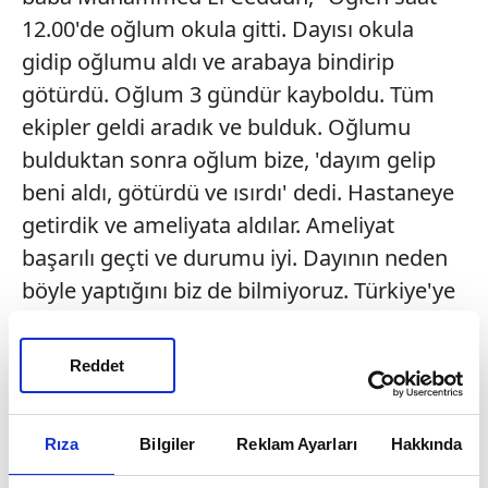
12.00'de oğlum okula gitti. Dayısı okula
gidip oğlumu aldı ve arabaya bindirip
götürdü. Oğlum 3 gündür kayboldu. Tüm
ekipler geldi aradık ve bulduk. Oğlumu
bulduktan sonra oğlum bize, 'dayım gelip
beni aldı, götürdü ve ısırdı' dedi. Hastaneye
getirdik ve ameliyata aldılar. Ameliyat
başarılı geçti ve durumu iyi. Dayının neden
böyle yaptığını biz de bilmiyoruz. Türkiye'ye
çok teşekkür ederim. Tüm ekip 3 gün
aradılar ve buldular. Onlara da teşekkür
Reddet
ederim. Biz 3 gündür uyumadık. Oğlum 3
gündür o taşların altında azap çekti.
Rıza
Bilgiler
Reklam Ayarları
Hakkında
Oğluma bunu yapan caninin en ağır cezayı
almasını istiyorum. Allah hepimizi korusun.