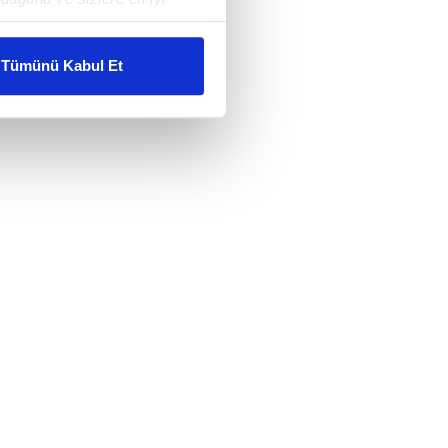
liyetlerimizi karşılamak
Tümünü Kabul Et
ar gösterilmeyecektir."
çerezler kullanılmaktadır. Bu
u hizmetlerinin sunulması
i ve sizlere yönelik
nılacaktır.
kin detaylı bilgi için Ayarlar
ak ve sitemizde ilgili