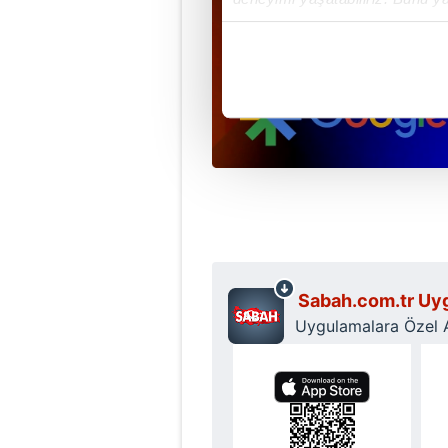
içerikleri sunabilmek adına el
noktasında tek gelir kalemimiz 
Her halükârda, kullanıcılar, bu 
Sizlere daha iyi bir hizmet sun
çerezler vasıtasıyla çeşitli kiş
amacıyla kullanılmaktadır. Diğer
reklam/pazarlama faaliyetlerinin
Çerezlere ilişkin tercihlerinizi 
butonuna tıklayabilir,
Çerez Bi
Sabah.com.tr Uyg
Uygulamalara Özel Ay
6698 sayılı Kişisel Verilerin 
mevzuata uygun olarak kullanılan