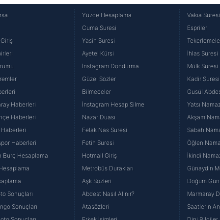
rsa
Yüzde Hesaplama
Vakıa Sures
Cuma Suresi
Espriler
Giriş
Yasin Suresi
Tekerlemele
rleri
Ayetel Kürsi
İhlas Suresi
urumu
İnstagram Dondurma
Mülk Suresi
remler
Güzel Sözler
Kadir Suresi
erleri
Bilmeceler
Gusül Abdes
ray Haberleri
İnstagram Hesap Silme
Yatsı Namazı
hçe Haberleri
Nazar Duası
Akşam Namaz
 Haberleri
Felak Nas Suresi
Sabah Namaz
por Haberleri
Fetih Suresi
Öğlen Namazı
n Burç Hesaplama
Hotmail Giriş
İkindi Namaz
 Hesaplama
Metrobüs Durakları
Günaydın Me
saplama
Aşk Sözleri
Doğum Günü
to Sonuçları
Abdest Nasıl Alınır?
Marmaray Du
yango Sonuçları
Atasözleri
Saatlerin A
Loto Sonuçları
Erkek İsimleri
Dini Bilgiler