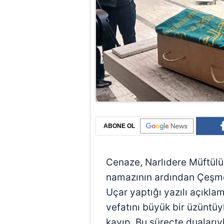
ABONE OL
Cenaze, Narlıdere Müftülü
namazının ardından Çeşme
Uçar yaptığı yazılı açıkl
vefatını büyük bir üzüntüyl
kayıp. Bu süreçte dualarıyl