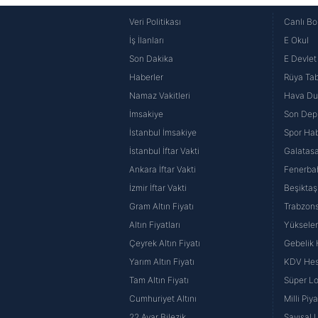
Veri Politikası
Canlı Bo
İş İlanları
E Okul
Son Dakika
E Devlet 
Haberler
Rüya Tabi
Namaz Vakitleri
Hava D
İmsakiye
Son Dep
İstanbul İmsakiye
Spor Hab
İstanbul İftar Vakti
Galatasa
Ankara İftar Vakti
Fenerba
İzmir İftar Vakti
Beşiktaş
Gram Altın Fiyatı
Trabzons
Altın Fiyatları
Yüksele
Çeyrek Altın Fiyatı
Gebelik
Yarım Altın Fiyatı
KDV He
Tam Altın Fiyatı
Süper Lo
Cumhuriyet Altını
Milli Pi
22 Ayar Bilezik
Sayısal 