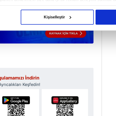
imizden gelen çabayı gösterdiğimizi ve bu noktada, reklamların ma
olduğunu sizlere hatırlatmak isteriz.
Kişiselleştir
çerezlere izin vermedikleri takdirde, kullanıcılara hedefli reklaml
abilmek için İnternet Sitemizde kendimize ve üçüncü kişilere ait 
isel verileriniz işlenmekte olup gerekli olan çerezler bilgi toplum
 çerezler, sitemizin daha işlevsel kılınması ve kişiselleştirilmes
 yapılması, amaçlarıyla sınırlı olarak açık rızanız dahilinde kulla
aşağıda yer alan panel vasıtasıyla belirleyebilirsiniz. Çerezlere iliş
lgilendirme Metnimizi
ziyaret edebilirsiniz.
ulamamızı İndirin
rıcalıkları Keşfedin!
Korunması Kanunu uyarınca hazırlanmış Aydınlatma Metnimizi okum
 çerezlerle ilgili bilgi almak için lütfen
tıklayınız
.