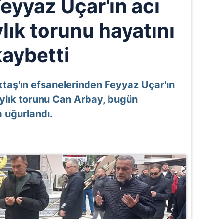
eyyaz Uçar'ın acı
lık torunu hayatını
kaybetti
ktaş'ın efsanelerinden Feyyaz Uçar'ın
ylık torunu Can Arbay, bugün
 uğurlandı.