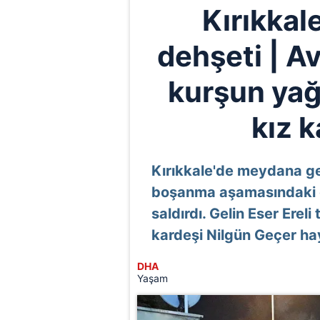
Kırıkkal
dehşeti | A
kurşun yağd
kız k
Kırıkkale'de meydana gel
boşanma aşamasındaki ge
saldırdı. Gelin Eser Erel
kardeşi Nilgün Geçer hay
DHA
Yaşam