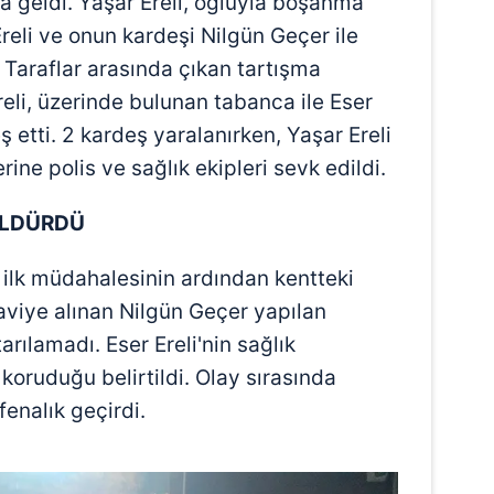
a geldi. Yaşar Ereli, oğluyla boşanma
reli ve onun kardeşi Nilgün Geçer ile
. Taraflar arasında çıkan tartışma
eli, üzerinde bulunan tabanca ile Eser
ş etti. 2 kardeş yaralanırken, Yaşar Ereli
rine polis ve sağlık ekipleri sevk edildi.
 ÖLDÜRDÜ
in ilk müdahalesinin ardından kentteki
daviye alınan Nilgün Geçer yapılan
ılamadı. Eser Ereli'nin sağlık
koruduğu belirtildi. Olay sırasında
enalık geçirdi.