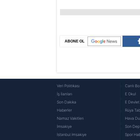
ABONE OL
Veri Politikası
Canlı Bo
İş İlanları
E Okul
Son Dakika
E Devlet 
Haberler
Rüya Tabi
Namaz Vakitleri
Hava D
İmsakiye
Son Dep
İstanbul İmsakiye
Spor Hab