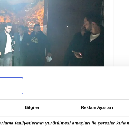
 YAKALANDI
Bilgiler
Reklam Ayarları
reli, Bahşili ilçesinde suç aleti ile
rlama faaliyetlerinin yürütülmesi amaçları ile çerezler kullan
n şüphelinin emniyetteki işlemleri