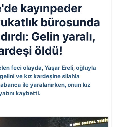
e'de kayınpeder
vukatlık bürosunda
ırdı: Gelin yaralı,
ardeşi öldü!
en feci olayda, Yaşar Ereli, oğluyla
lini ve kız kardeşine silahla
i tabanca ile yaralanırken, onun kız
atını kaybetti.