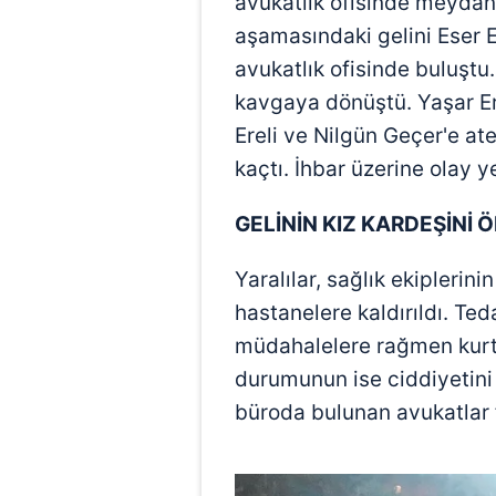
avukatlık ofisinde meydan
aşamasındaki gelini Eser E
avukatlık ofisinde buluştu
kavgaya dönüştü. Yaşar Er
Ereli ve Nilgün Geçer'e ate
kaçtı. İhbar üzerine olay ye
GELİNİN KIZ KARDEŞİNİ
Yaralılar, sağlık ekiplerin
hastanelere kaldırıldı. Te
müdahalelere rağmen kurtar
durumunun ise ciddiyetini 
büroda bulunan avukatlar f