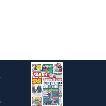
i
r
ti