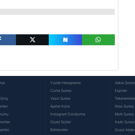
rsa
Yüzde Hesaplama
Vakıa Sures
Cuma Suresi
Espriler
Giriş
Yasin Suresi
Tekerlemele
rleri
Ayetel Kürsi
İhlas Suresi
urumu
İnstagram Dondurma
Mülk Suresi
remler
Güzel Sözler
Kadir Suresi
erleri
Bilmeceler
Gusül Abdes