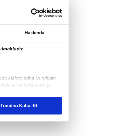
Hakkında
ılmaktadır.
ızda sizlere daha iyi reklam
duğunu ve sizlere en iyi
liyetlerimizi karşılamak
Tümünü Kabul Et
ar gösterilmeyecektir."
çerezler kullanılmaktadır. Bu