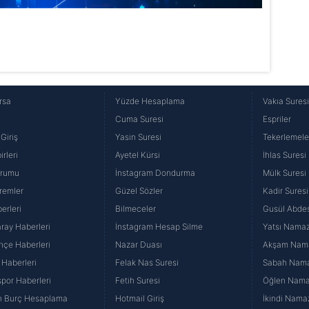
rsa
Yüzde Hesaplama
Vakıa Sures
Cuma Suresi
Espriler
Giriş
Yasin Suresi
Tekerlemele
rleri
Ayetel Kürsi
İhlas Suresi
urumu
İnstagram Dondurma
Mülk Suresi
remler
Güzel Sözler
Kadir Suresi
erleri
Bilmeceler
Gusül Abdes
ray Haberleri
İnstagram Hesap Silme
Yatsı Namazı
hçe Haberleri
Nazar Duası
Akşam Namaz
 Haberleri
Felak Nas Suresi
Sabah Namaz
por Haberleri
Fetih Suresi
Öğlen Namazı
n Burç Hesaplama
Hotmail Giriş
İkindi Namaz