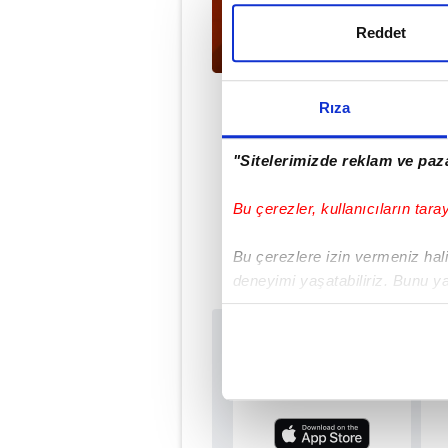
Reddet
Rıza
"Sitelerimizde reklam ve paza
Met
Bu çerezler, kullanıcıların tara
Bu çerezlere izin vermeniz halin
deneyimi yaşatabiliriz. Bunu y
içerikleri sunabilmek adına el
noktasında tek gelir kalemimiz 
Sabah.com.tr Uyg
Uygulamalara Özel Ay
Her halükârda, kullanıcılar, bu 
Sizlere daha iyi bir hizmet sun