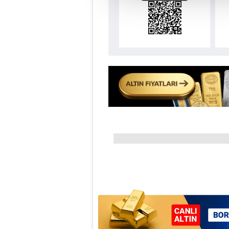
çerezler vasıtasıyla çeşitli kiş
amacıyla kullanılmaktadır. Diğer
reklam/pazarlama faaliyetlerinin
Çerezlere ilişkin tercihlerinizi 
butonuna tıklayabilir,
Çerez Bi
6698 sayılı Kişisel Verilerin 
mevzuata uygun olarak kullanılan