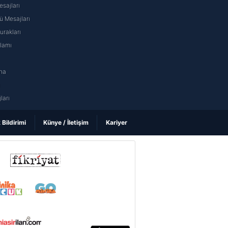
sajları
 Mesajları
rakları
nlamı
na
ı
ları
k Bildirimi
Künye / İletişim
Kariyer