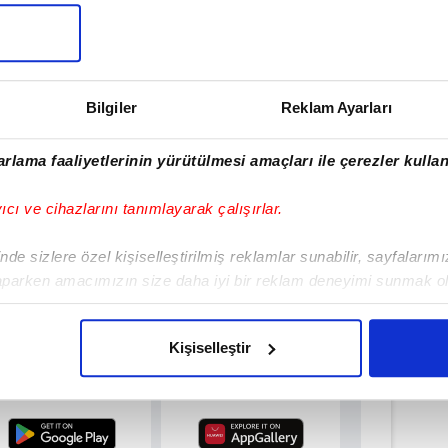
Bilgiler
Reklam Ayarları
Haber Girişi
rlama faaliyetlerinin yürütülmesi amaçları ile çerezler kullan
e Efendioğlu - Editör
yıcı ve cihazlarını tanımlayarak çalışırlar.
#ZEYTİNBURNU
de sizlere özel kişiselleştirilmiş reklamlar sunabilir, sayfalarım
aparken amacımızın size daha iyi bir reklam deneyimi sunmak ol
imizden gelen çabayı gösterdiğimizi ve bu noktada, reklamların ma
olduğunu sizlere hatırlatmak isteriz.
ulamamızı İndirin
Kişiselleştir
rıcalıkları Keşfedin!
çerezlere izin vermedikleri takdirde, kullanıcılara hedefli reklaml
abilmek için İnternet Sitemizde kendimize ve üçüncü kişilere ait 