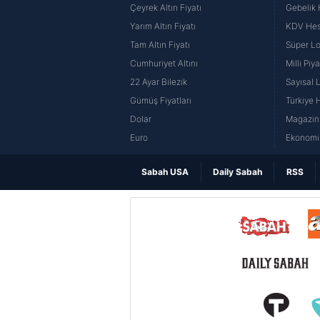
Çeyrek Altın Fiyatı
Gebelik
Yarım Altın Fiyatı
KDV He
Tam Altın Fiyatı
Süper Lo
Cumhuriyet Altını
Milli Pi
22 Ayar Bilezik
Sayısal 
Gümüş Fiyatları
Türkiye H
Dolar
Magazin 
Euro
Ekonomi 
Sabah USA
Daily Sabah
RSS