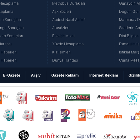
 Hesaplama
Metrobüs Durakları
Günaydın Me
saplama
Aşk Sözleri
Doğum Günü
to Sonuçları
Abdest Nasıl Alınır?
Marmaray Du
yango Sonuçları
Atasözleri
Saatlerin A
Loto Sonuçları
Erkek İsimleri
Dini Bilgiler
aritası
Yüzde Hesaplama
Esmaül Hüs
Haberleri
Kız İsimleri
İstiklal Marş
Haberleri
Dünya Haritası
Cuma Mesaj
E-Gazete
Arşiv
Gazete Reklam
Internet Reklam
Gizlili