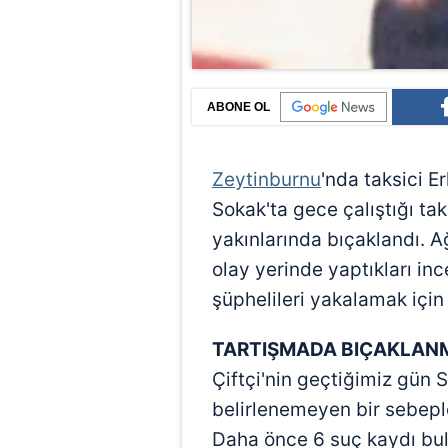
ABONE OL
Zeytinburnu
'nda taksici E
Sokak'ta gece çalıştığı tak
yakınlarında bıçaklandı. Ağ
olay yerinde yaptıkları in
şüphelileri yakalamak için
TARTIŞMADA BIÇAKLAN
Çiftçi'nin geçtiğimiz gün S
belirlenemeyen bir sebeple 
Daha önce 6 suç kaydı bul