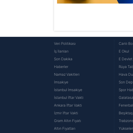
Veri Politikası
Canlı Bo
İş İlanları
E Okul
Son Dakika
E Devlet 
Haberler
Rüya Tabi
Namaz Vakitleri
Hava D
İmsakiye
Son Dep
İstanbul İmsakiye
Spor Hab
İstanbul İftar Vakti
Galatasa
Ankara İftar Vakti
Fenerba
İzmir İftar Vakti
Beşiktaş
Gram Altın Fiyatı
Trabzons
Altın Fiyatları
Yüksele