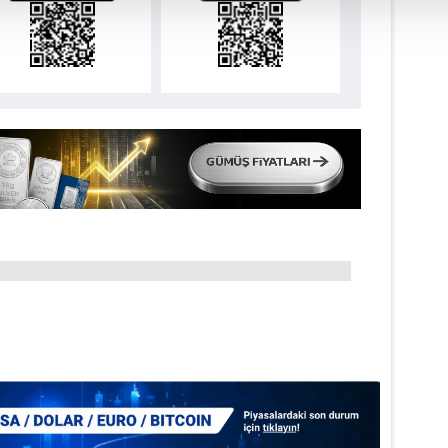
isel verileriniz işlenmekte olup gerekli olan çerezler bilgi toplum
 çerezler, sitemizin daha işlevsel kılınması ve kişiselleştirilmes
 yapılması, amaçlarıyla sınırlı olarak açık rızanız dahilinde kulla
aşağıda yer alan panel vasıtasıyla belirleyebilirsiniz. Çerezlere iliş
lgilendirme Metnimizi
ziyaret edebilirsiniz.
Korunması Kanunu uyarınca hazırlanmış Aydınlatma Metnimizi okum
 çerezlerle ilgili bilgi almak için lütfen
tıklayınız
.